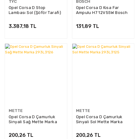
TYC
BOSCH
Opel Corsa D Stop
Opel Corsa D Kısa Far
Lambası Sol (Şöför Tarafı)
Ampulu H7 12V55W Bosch
Tyc Marka 11-B432-01-2B
Marka 1987302804
3.387,18 TL
131,89 TL
METTE
METTE
Opel Corsa D Çamurluk
Opel Corsa D Çamurluk
Sinyali Sağ Mette Marka
Sinyali Sol Mette Marka
293L3126
293L3125
200,26 TL
200,26 TL