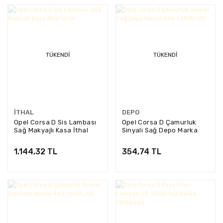
TÜKENDI
TÜKENDI
İTHAL
DEPO
Opel Corsa D Sis Lambası
Opel Corsa D Çamurluk
Sağ Makyajlı Kasa İthal
Sinyali Sağ Depo Marka
Ürün
442-1407R-UE
1.144,32 TL
354,74 TL