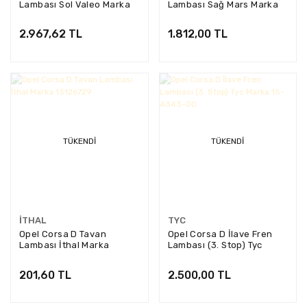
Lambası Sol Valeo Marka
Lambası Sağ Mars Marka
43391
M511016
2.967,62 TL
1.812,00 TL
TÜKENDI
TÜKENDI
İTHAL
TYC
Opel Corsa D Tavan
Opel Corsa D İlave Fren
Lambası İthal Marka
Lambası (3. Stop) Tyc
13126729
Marka 15-A343-00
201,60 TL
2.500,00 TL