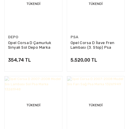
TÜKENDI
TÜKENDI
DEPO
PSA
Opel Corsa D Çamurluk
Opel Corsa D İlave Fren
Sinyali Sol Depo Marka
Lambası (3. Stop) Psa
442-1407L-UE
Marka 13188045
354,74 TL
5.520,00 TL
TÜKENDI
TÜKENDI