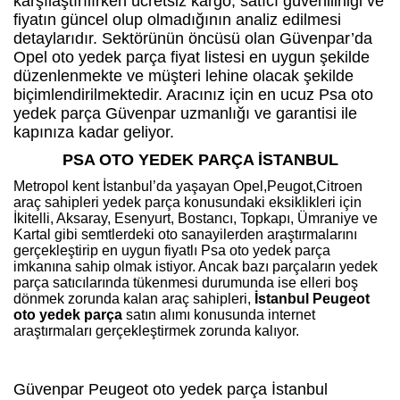
karşılaştırılırken ücretsiz kargo, satıcı güvenilirliği ve
fiyatın güncel olup olmadığının analiz edilmesi
detaylarıdır. Sektörünün öncüsü olan Güvenpar’da
Opel oto yedek parça fiyat listesi en uygun şekilde
düzenlenmekte ve müşteri lehine olacak şekilde
biçimlendirilmektedir. Aracınız için en ucuz Psa oto
yedek parça Güvenpar uzmanlığı ve garantisi ile
kapınıza kadar geliyor.
PSA OTO YEDEK PARÇA İSTANBUL
Metropol kent İstanbul’da yaşayan Opel,Peugot,Citroen
araç sahipleri yedek parça konusundaki eksiklikleri için
İkitelli, Aksaray, Esenyurt, Bostancı, Topkapı, Ümraniye ve
Kartal gibi semtlerdeki oto sanayilerden araştırmalarını
gerçekleştirip en uygun fiyatlı Psa oto yedek parça
imkanına sahip olmak istiyor. Ancak bazı parçaların yedek
parça satıcılarında tükenmesi durumunda ise elleri boş
dönmek zorunda kalan araç sahipleri,
İstanbul Peugeot
oto yedek parça
satın alımı konusunda internet
araştırmaları gerçekleştirmek zorunda kalıyor.
Güvenpar Peugeot oto yedek parça İstanbul