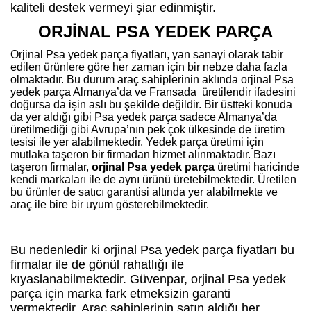
kaliteli destek vermeyi şiar edinmiştir.
ORJİNAL PSA YEDEK PARÇA
Orjinal Psa yedek parça fiyatları, yan sanayi olarak tabir
edilen ürünlere göre her zaman için bir nebze daha fazla
olmaktadır. Bu durum araç sahiplerinin aklında orjinal Psa
yedek parça Almanya’da ve Fransada
üretilendir ifadesini
doğursa da işin aslı bu şekilde değildir. Bir üstteki konuda
da yer aldığı gibi Psa yedek parça sadece Almanya’da
üretilmediği gibi Avrupa’nın pek çok ülkesinde de üretim
tesisi ile yer alabilmektedir. Yedek parça üretimi için
mutlaka taşeron bir firmadan hizmet alınmaktadır. Bazı
taşeron firmalar,
orjinal Psa yedek parça
üretimi haricinde
kendi markaları ile de aynı ürünü üretebilmektedir. Üretilen
bu ürünler de satıcı garantisi altında yer alabilmekte ve
araç ile bire bir uyum gösterebilmektedir.
Bu nedenledir ki orjinal Psa yedek parça fiyatları bu
firmalar ile de gönül rahatlığı ile
kıyaslanabilmektedir. Güvenpar, orjinal Psa yedek
parça için marka fark etmeksizin garanti
vermektedir. Araç sahiplerinin satın aldığı her