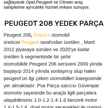
sağlayarak Opel,Peugeot ve Citroen araç
sahiplerine ayrıcalıklı hizmet imkanı sunuyor.
PEUGEOT 208 YEDEK PARÇA
Peugeot 208
,
Fransız
otomobil
üreticisi
Peugeot
tarafından üretilen
, Martl
2012 piyasaya sürülen ve 2020'ye kadar
üretilen b segmentinde
bir şehir
otomobilidir.Peugeot 206 serüveni 2006 ylında
başlayıp 2014 yılında sonlaşmış olup halen
peugeot'un ilgi çeken otomobilleri kategosinde
yer almaktadır. Psa Parça satıcısı Güvenpar
otomotiv sayesinde bu araçla ilgili parçalara
ulaşabilirisiniz.1.0-1.2-1.4-1.6 benzinli motor
1.4-1.5-1.6 dizel motor seçenekleri ile üretimi