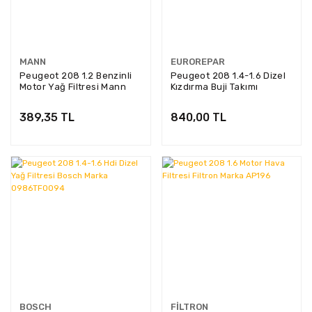
MANN
EUROREPAR
Peugeot 208 1.2 Benzinli
Peugeot 208 1.4-1.6 Dizel
Motor Yağ Filtresi Mann
Kızdırma Buji Takımı
Marka W7058
Eurorepar Marka
1682245080
389,35 TL
840,00 TL
BOSCH
FILTRON