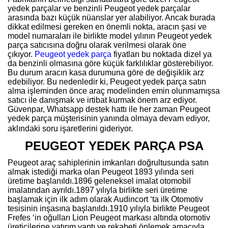
yedek parçalar ve benzinli Peugeot yedek parçalar
arasında bazı küçük nüanslar yer alabiliyor. Ancak burada
dikkat edilmesi gereken en önemli nokta, aracın şasi ve
model numaraları ile birlikte model yılının Peugeot yedek
parça satıcısına doğru olarak verilmesi olarak öne
çıkıyor.
Peugeot yedek parça
fiyatları bu noktada dizel ya
da benzinli olmasına göre küçük farklılıklar gösterebiliyor.
Bu durum aracın kasa durumuna göre de değişiklik arz
edebiliyor. Bu nedenledir ki, Peugeot yedek parça satın
alma işleminden önce araç modelinden emin olunmamışsa
satıcı ile danışmak ve irtibat kurmak önem arz ediyor.
Güvenpar, Whatsapp destek hattı ile her zaman Peugeot
yedek parça müşterisinin yanında olmaya devam ediyor,
aklındaki soru işaretlerini gideriyor.
PEUGEOT YEDEK PARÇA PSA
Peugeot araç sahiplerinin imkanları doğrultusunda satın
almak istediği marka olan Peugeot 1893 yılında seri
üretime başlanıldı.1896 geleneksel imalat otomobil
imalatından ayrıldı.1897 yılıyla birlikte seri üretime
başlamak için ilk adım olarak Audincort ‘ta ilk Otomotiv
tesisinin inşasına başlanıldı.1910 yılıyla birlikte Peugeot
Frefes ‘in oğulları Lion Peugeot markası altında otomotiv
üreticilerine yatırım yaptı ve rekabeti önlemek amacıyla