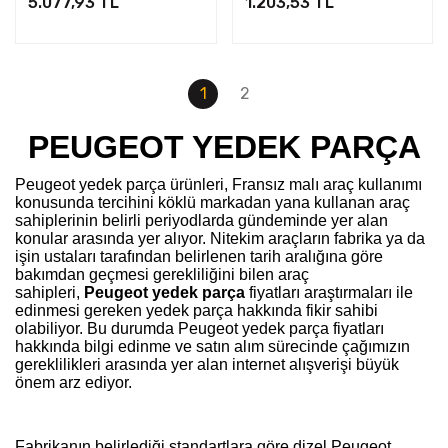
5.077,93 TL
1.203,53 TL
1
2
PEUGEOT YEDEK PARÇA
Peugeot yedek parça ürünleri, Fransız malı araç kullanımı
konusunda tercihini köklü markadan yana kullanan araç
sahiplerinin belirli periyodlarda gündeminde yer alan
konular arasında yer alıyor. Nitekim araçların fabrika ya da
işin ustaları tarafından belirlenen tarih aralığına göre
bakımdan geçmesi gerekliliğini bilen araç
sahipleri,
Peugeot yedek parça
fiyatları araştırmaları ile
edinmesi gereken yedek parça hakkında fikir sahibi
olabiliyor. Bu durumda Peugeot yedek parça fiyatları
hakkında bilgi edinme ve satın alım sürecinde çağımızın
gereklilikleri arasında yer alan internet alışverişi büyük
önem arz ediyor.
Fabrikanın belirlediği standartlara göre dizel Peugeot