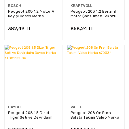
BOSCH
KRAFTVOLL
Peugeot 208 1.2 Motor V
Peugeot 208 1.2 Benzinli
Kayışı Bosch Marka
Motor Şanzuman Takozu
1987947940
Kraftvoll Marka 10010567
382,49 TL
858,24 TL
DAYCO
VALEO
Peugeot 208 1.5 Dizel
Peugeot 208 Ön Fren
Triger Seti ve Devirdaim
Balata Takımı Valeo Marka
Dayco Marka KTBWP12080
670334