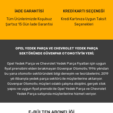
İADE GARANTİSİ
KREDİ KARTI SEÇENEĞİ
Tüm Ürünlerimizde Koşulsuz
Kredi Kartınıza Uygun Taksit
Şartsız 15 Gün İade Garantisi
Seçenekleri
OPEL YEDEK PARÇA VE CHEVROLET YEDEK PARÇA
SEKTÖRÜNDE GÜVENPAR OTOMOTİV'İN YERİ;
Opel Yedek Parça ve Chevrolet Yedek Parça Fiyatları için uygun
fiyat prensibini elden bırakmayan Güvenpar Otomotiv, 1996 yılından
bu yana otomotiv sektöründeki bilgi deneyim ve tecrübelerini, 2019
yılı itibarıyla yedek parça sektörü ile müşterilerine aktarıyor.
Güvenpar Otomotiv, müşteri odaklı çalışma disiplini, gerçek stok
yapısı ve uygun fiyat prensibi ile Opel Yedek Parça ve Chevrolet
Yedek Parça satışında müşterilerine hizmet veriyor.
E-BÜLTEN ABONELİĞİ