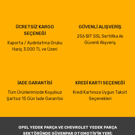
ÜCRETSİZ KARGO
GÜVENLİ ALIŞVERİŞ
SEÇENEĞİ
256 BIT SSL Sertifika ile
Güvenli Alışveriş
Kaporta / Aydınlatma Grubu
Hariç 3.000 TL ve Üzeri
İADE GARANTİSİ
KREDİ KARTI SEÇENEĞİ
Tüm Ürünlerimizde Koşulsuz
Kredi Kartınıza Uygun Taksit
Şartsız 15 Gün İade Garantisi
Seçenekleri
OPEL YEDEK PARÇA VE CHEVROLET YEDEK PARÇA
SEKTÖRÜNDE GÜVENPAR OTOMOTİV'İN YERİ;