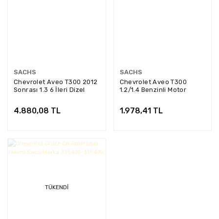
SACHS
SACHS
Chevrolet Aveo T300 2012
Chevrolet Aveo T300
Sonrası 1.3 6 İleri Dizel
1.2/1.4 Benzinli Motor
Motor Debriya Seti Sachs
Debriyaj Rulmanı Sachs
Marka.
Marka
4.880,08 TL
1.978,41 TL
TÜKENDI