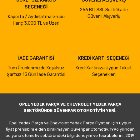
ÜCRETSİZ KARGO
GÜVENLİ ALIŞVERİŞ
SEÇENEĞİ
256 BIT SSL Sertifika ile
Güvenli Alışveriş
Kaporta / Aydınlatma Grubu
Hariç 3.000 TL ve Üzeri
İADE GARANTİSİ
KREDİ KARTI SEÇENEĞİ
Tüm Ürünlerimizde Koşulsuz
Kredi Kartınıza Uygun Taksit
Şartsız 15 Gün İade Garantisi
Seçenekleri
OPEL YEDEK PARÇA VE CHEVROLET YEDEK PARÇA
SEKTÖRÜNDE GÜVENPAR OTOMOTİV'İN YERİ;
Opel Yedek Parça ve Chevrolet Yedek Parça Fiyatları için uygun
fiyat prensibini elden bırakmayan Güvenpar Otomotiv, 1996 yılından
bu yana otomotiv sektöründeki bilgi deneyim ve tecrübelerini, 2019