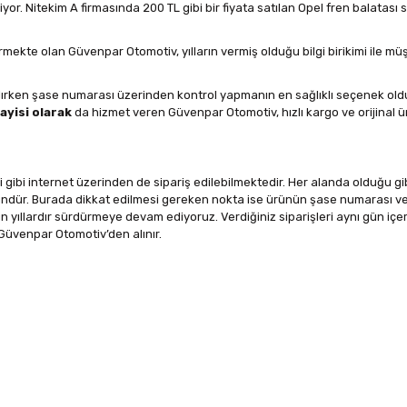
abiliyor. Nitekim A firmasında 200 TL gibi bir fiyata satılan Opel fren balat
ekte olan Güvenpar Otomotiv, yılların vermiş olduğu bilgi birikimi ile müşt
lırken şase numarası üzerinden kontrol yapmanın en sağlıklı seçenek oldu
ayisi olarak
da hizmet veren Güvenpar Otomotiv, hızlı kargo ve orijinal ü
 gibi internet üzerinden de sipariş edilebilmektedir. Her alanda olduğu gi
ündür. Burada dikkat edilmesi gereken nokta ise ürünün şase numarası v
 yıllardır sürdürmeye devam ediyoruz. Verdiğiniz siparişleri aynı gün içe
 Güvenpar Otomotiv’den alınır.