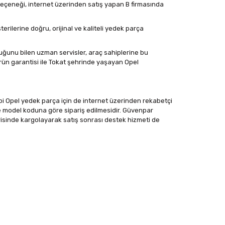
ası seçeneği, internet üzerinden satış yapan B firmasında
erilerine doğru, orijinal ve kaliteli yedek parça
ğunu bilen uzman servisler, araç sahiplerine bu
rün garantisi ile Tokat şehrinde yaşayan Opel
bi Opel yedek parça için de internet üzerinden rekabetçi
e model koduna göre sipariş edilmesidir. Güvenpar
risinde kargolayarak satış sonrası destek hizmeti de