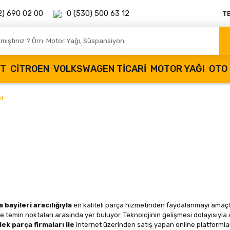
2) 690 02 00
0 (530) 500 63 12
T
OT
CITROEN
VOLKSWAGEN TICARI
MOTOR YAĞI
OTO 
at
bayileri aracılığıyla
en kaliteli parça hizmetinden faydalanmayı amaçlı
 temin noktaları arasında yer buluyor. Teknolojinin gelişmesi dolayısıyla 
ek parça firmaları ile
internet üzerinden satış yapan online platformlar