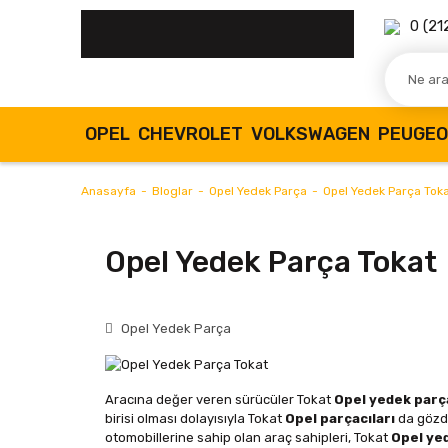
0 (21
OPEL
CHEVROLET
VOLKSWAGEN
PEUGE
Anasayfa
Bloglar
Opel Yedek Parça
Opel Yedek Parça Tok
Opel Yedek Parça Tokat
Opel Yedek Parça
Aracına değer veren sürücüler Tokat
Opel yedek parça 
birisi olması dolayısıyla Tokat
Opel parçacıları
da gözde
otomobillerine sahip olan araç sahipleri, Tokat
Opel yed