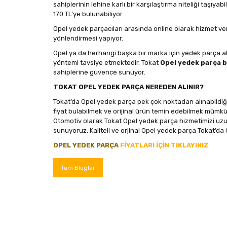
sahiplerinin lehine karlı bir karşılaştırma niteliği taşıy
170 TL’ye bulunabiliyor.
Opel yedek parçacıları arasında online olarak hizmet verm
yönlendirmesi yapıyor.
Opel ya da herhangi başka bir marka için yedek parça a
yöntemi tavsiye etmektedir. Tokat
Opel yedek parça b
sahiplerine güvence sunuyor.
TOKAT OPEL YEDEK PARÇA NEREDEN ALINIR?
Tokat’da Opel yedek parça pek çok noktadan alınabildiği
fiyat bulabilmek ve orijinal ürün temin edebilmek mümk
Otomotiv olarak Tokat Opel yedek parça hizmetimizi uzun
sunuyoruz. Kaliteli ve orjinal Opel yedek parça Tokat’da
OPEL YEDEK PARÇA
FİYATLARI İÇİN TIKLAYINIZ
Tüm Bloglar