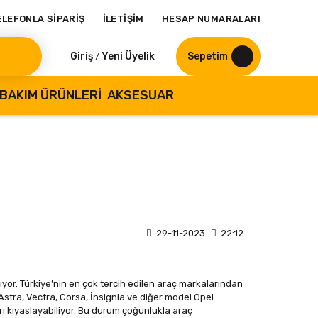
ELEFONLA SİPARİŞ
İLETİŞİM
HESAP NUMARALARI
Giriş
Yeni Üyelik
Sepetim
/
BAKIM ÜRÜNLERI
AKSESUAR
29-11-2023
22:12
yor. Türkiye’nin en çok tercih edilen araç markalarından
Astra, Vectra, Corsa, İnsignia ve diğer model Opel
ı kıyaslayabiliyor. Bu durum çoğunlukla araç