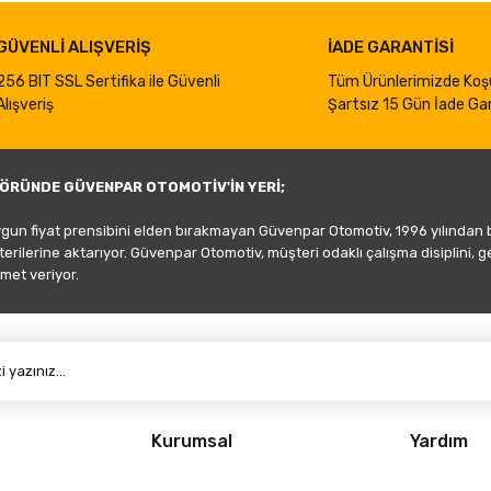
GÜVENLİ ALIŞVERİŞ
İADE GARANTİSİ
256 BIT SSL Sertifika ile Güvenli
Tüm Ürünlerimizde Koş
Alışveriş
Şartsız 15 Gün İade Gar
ÖRÜNDE GÜVENPAR OTOMOTİV'İN YERİ;
ygun fiyat prensibini elden bırakmayan Güvenpar Otomotiv, 1996 yılından
şterilerine aktarıyor. Güvenpar Otomotiv, müşteri odaklı çalışma disiplini, 
met veriyor.
Kurumsal
Yardım