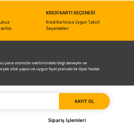
KREDİ KARTI SEÇENEĞİ
ulsuz
Kredi Kartınıza Uygun Taksit
antisi
Seçenekleri
 bu yana otomotiv sektöründeki bilgi deneyim ve
gerçek stok yapısı ve uygun fiyat prensibi ile Opel Yedek
KAYIT OL
Sipariş İşlemleri