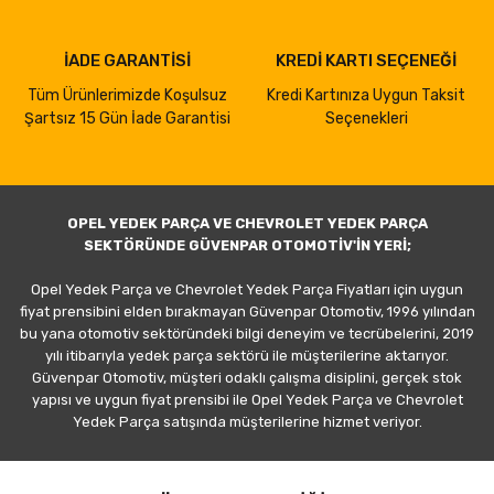
İADE GARANTİSİ
KREDİ KARTI SEÇENEĞİ
Tüm Ürünlerimizde Koşulsuz
Kredi Kartınıza Uygun Taksit
Şartsız 15 Gün İade Garantisi
Seçenekleri
OPEL YEDEK PARÇA VE CHEVROLET YEDEK PARÇA
SEKTÖRÜNDE GÜVENPAR OTOMOTİV'İN YERİ;
Opel Yedek Parça ve Chevrolet Yedek Parça Fiyatları için uygun
fiyat prensibini elden bırakmayan Güvenpar Otomotiv, 1996 yılından
bu yana otomotiv sektöründeki bilgi deneyim ve tecrübelerini, 2019
yılı itibarıyla yedek parça sektörü ile müşterilerine aktarıyor.
Güvenpar Otomotiv, müşteri odaklı çalışma disiplini, gerçek stok
yapısı ve uygun fiyat prensibi ile Opel Yedek Parça ve Chevrolet
Yedek Parça satışında müşterilerine hizmet veriyor.