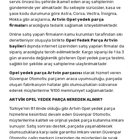
servis öncesi bu şehirde ikamet eden araç sahiplerinin
gündeminde yer almaktadır. Bu sebeple sürücüler, kasa ve
şase kodu durumuna göre Astra, Corsa, Vectra, İnsignia,
Mokka gibi araçlarına,
Artvin Opel yedek parça
firmaları
aracılığıyla tedarik sağlamak isteyebilmektedir.
Online satış yapan firmaların kamu kurumları tarafından sıkı
denetleniyor oluşuyla birlikte
Opel Yedek Parça Artvin
bayileri
dışında internet üzerinden satış yapılan firmalar da
sipariş aracılığıyla tercih edilmektedir. Kargo siparişi ile 1 ila 3
gün arasında değişkenlik gösteren Opel yedek parça teslimi,
sağlıklı bir şekilde araç sahiplerine ulaştırılmaktadır.
Opel yedek parça Artvin parçacısı
olarak hizmet veren
Güvenpar Otomotiv, parçanın araca uyumsuzluğu, parçada
oluşan fabrikasyon hatalar gibi olumsuzlukları sübvanse
ederek müşterilerine %100 memnuniyet sağlamaktadır.
ARTVİN OPEL YEDEK PARÇA NEREDEN ALINIR?
Türkiye’nin 81 ilinde olduğu gibi Artvin Opel yedek parça
hizmetine kesintisiz devam eden Güvenpar Otomotiv,
müşterilerine kaliteli ve orijinal yedek parça kullanma imkanı
sunuyor. Satış sonrası destek, parçada yaşanabilecek
olumsuzluklara karşı iade garantisi imkanı veren Güvenpar
Otomotiv, çağrı merkezi üzerinden de müşterileri ile sıcak