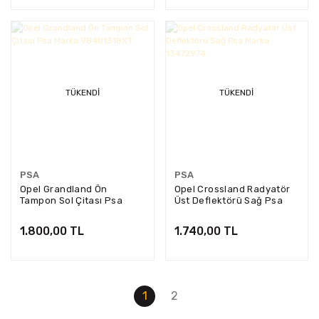
TÜKENDI
TÜKENDI
PSA
PSA
Opel Grandland Ön
Opel Crossland Radyatör
Tampon Sol Çitası Psa
Üst Deflektörü Sağ Psa
Marka 98401318XT
Marka 13472974
1.800,00 TL
1.740,00 TL
1
2