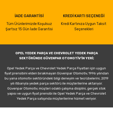
İADE GARANTİSİ
KREDİ KARTI SEÇENEĞİ
Tüm Ürünlerimizde Koşulsuz
Kredi Kartınıza Uygun Taksit
Şartsız 15 Gün İade Garantisi
Seçenekleri
OPEL YEDEK PARÇA VE CHEVROLET YEDEK PARÇA
SEKTÖRÜNDE GÜVENPAR OTOMOTİV'İN YERİ;
Opel Yedek Parça ve Chevrolet Yedek Parça Fiyatları için uygun
fiyat prensibini elden bırakmayan Güvenpar Otomotiv, 1996 yılından
bu yana otomotiv sektöründeki bilgi deneyim ve tecrübelerini, 2019
yılı itibarıyla yedek parça sektörü ile müşterilerine aktarıyor.
Güvenpar Otomotiv, müşteri odaklı çalışma disiplini, gerçek stok
yapısı ve uygun fiyat prensibi ile Opel Yedek Parça ve Chevrolet
Yedek Parça satışında müşterilerine hizmet veriyor.