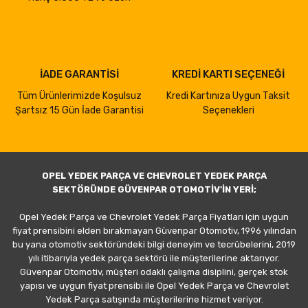
İADE GARANTİSİ
KREDİ KARTI SEÇENEĞİ
Tüm Ürünlerimizde Koşulsuz
Kredi Kartınıza Uygun Taksit
Şartsız 15 Gün İade Garantisi
Seçenekleri
OPEL YEDEK PARÇA VE CHEVROLET YEDEK PARÇA
SEKTÖRÜNDE GÜVENPAR OTOMOTİV'İN YERİ;
Opel Yedek Parça ve Chevrolet Yedek Parça Fiyatları için uygun
fiyat prensibini elden bırakmayan Güvenpar Otomotiv, 1996 yılından
bu yana otomotiv sektöründeki bilgi deneyim ve tecrübelerini, 2019
yılı itibarıyla yedek parça sektörü ile müşterilerine aktarıyor.
Güvenpar Otomotiv, müşteri odaklı çalışma disiplini, gerçek stok
yapısı ve uygun fiyat prensibi ile Opel Yedek Parça ve Chevrolet
Yedek Parça satışında müşterilerine hizmet veriyor.