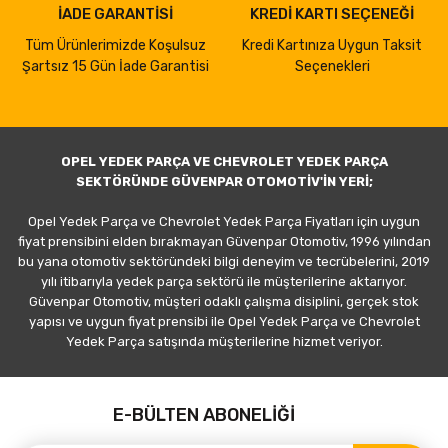
İADE GARANTİSİ
KREDİ KARTI SEÇENEĞİ
Tüm Ürünlerimizde Koşulsuz
Kredi Kartınıza Uygun Taksit
Şartsız 15 Gün İade Garantisi
Seçenekleri
OPEL YEDEK PARÇA VE CHEVROLET YEDEK PARÇA
SEKTÖRÜNDE GÜVENPAR OTOMOTİV'İN YERİ;
Opel Yedek Parça ve Chevrolet Yedek Parça Fiyatları için uygun
fiyat prensibini elden bırakmayan Güvenpar Otomotiv, 1996 yılından
bu yana otomotiv sektöründeki bilgi deneyim ve tecrübelerini, 2019
yılı itibarıyla yedek parça sektörü ile müşterilerine aktarıyor.
Güvenpar Otomotiv, müşteri odaklı çalışma disiplini, gerçek stok
yapısı ve uygun fiyat prensibi ile Opel Yedek Parça ve Chevrolet
Yedek Parça satışında müşterilerine hizmet veriyor.
E-BÜLTEN ABONELİĞİ