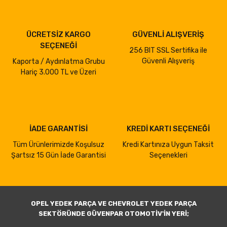
ÜCRETSİZ KARGO
GÜVENLİ ALIŞVERİŞ
SEÇENEĞİ
256 BIT SSL Sertifika ile
Güvenli Alışveriş
Kaporta / Aydınlatma Grubu
Hariç 3.000 TL ve Üzeri
İADE GARANTİSİ
KREDİ KARTI SEÇENEĞİ
Tüm Ürünlerimizde Koşulsuz
Kredi Kartınıza Uygun Taksit
Şartsız 15 Gün İade Garantisi
Seçenekleri
OPEL YEDEK PARÇA VE CHEVROLET YEDEK PARÇA
SEKTÖRÜNDE GÜVENPAR OTOMOTİV'İN YERİ;