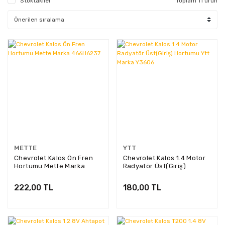
Stoktakiler
Toplam 11 ürün
METTE
YTT
Chevrolet Kalos Ön Fren
Chevrolet Kalos 1.4 Motor
Hortumu Mette Marka
Radyatör Üst(Giriş)
466H6237
Hortumu Ytt Marka Y3606
222,00 TL
180,00 TL