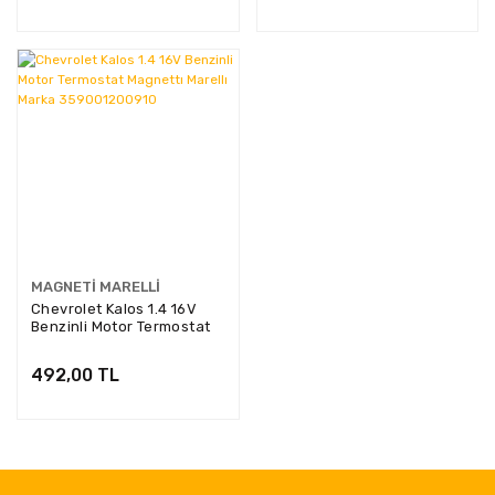
MAGNETI MARELLI
Chevrolet Kalos 1.4 16V
Benzinli Motor Termostat
Magnettı Marellı Marka
359001200910
492,00 TL