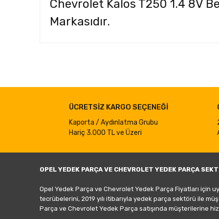
Chevrolet Kalos T250 1.4 8V B
Markasıdır.
Bu ürünün fiyat bilgisi, resim, ürün açıklamalarında ve d
Görüş ve önerileriniz için teşekkür ederiz.
Ürün resmi kalitesiz, bozuk veya görüntülenemiyor.
ÜCRETSİZ KARGO SEÇENEĞİ
Ürün açıklamasında eksik bilgiler bulunuyor.
Ürün bilgilerinde hatalar bulunuyor.
Kaporta / Aydınlatma Grubu
Hariç 3.000 TL ve Üzeri
Ürün fiyatı diğer sitelerden daha pahalı.
Bu ürüne benzer farklı alternatifler olmalı.
OPEL YEDEK PARÇA VE CHEVROLET YEDEK PARÇA SEKT
Opel Yedek Parça ve Chevrolet Yedek Parça Fiyatları için u
tecrübelerini, 2019 yılı itibarıyla yedek parça sektörü ile mü
Parça ve Chevrolet Yedek Parça satışında müşterilerine hiz