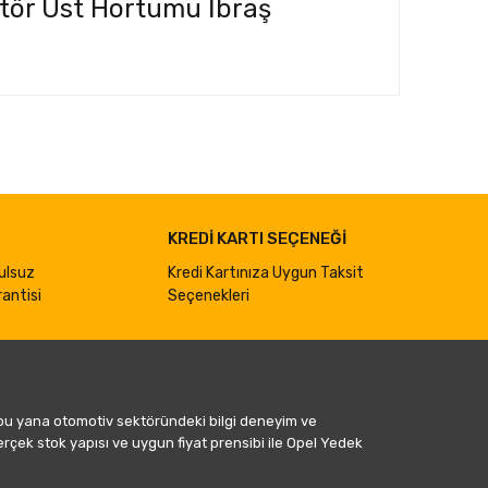
atör Üst Hortumu İbraş
ımıza iletebilirsiniz.
KREDİ KARTI SEÇENEĞİ
ulsuz
Kredi Kartınıza Uygun Taksit
antisi
Seçenekleri
 bu yana otomotiv sektöründeki bilgi deneyim ve
gerçek stok yapısı ve uygun fiyat prensibi ile Opel Yedek