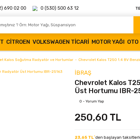
2) 690 02 00
0 (530) 500 63 12
T
OT
CITROEN
VOLKSWAGEN TICARI
MOTOR YAĞI
OTO 
et Kalos Soğutma Radyatör ve Hortumlar
Chevrolet Kalos T250 1.4 8V Benz
İBRAŞ
Chevrolet Kalos T25
Üst Hortumu IBR-2
0 - Yorum Yap
250,60 TL
23,65 TL`
den başlayan taksitlerl