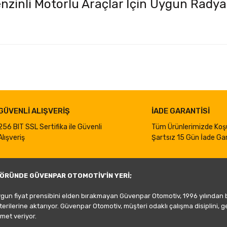
enzinli Motorlu Araçlar İçin Uygun Rady
iğer konularda yetersiz gördüğünüz noktaları öneri formunu kullanarak taraf
Bu ürüne ilk yorumu siz yapın!
Yorum Yaz
GÜVENLİ ALIŞVERİŞ
İADE GARANTİSİ
256 BIT SSL Sertifika ile Güvenli
Tüm Ürünlerimizde Koş
Alışveriş
Şartsız 15 Gün İade Gar
ÖRÜNDE GÜVENPAR OTOMOTİV'İN YERİ;
ygun fiyat prensibini elden bırakmayan Güvenpar Otomotiv, 1996 yılından
şterilerine aktarıyor. Güvenpar Otomotiv, müşteri odaklı çalışma disiplini, 
met veriyor.
Gönder