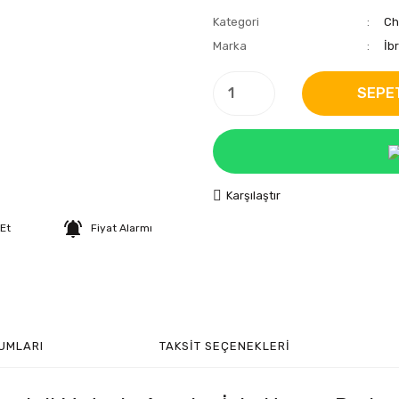
Kategori
Ch
Marka
İb
SEPE
Karşılaştır
 Et
Fiyat Alarmı
UMLARI
TAKSIT SEÇENEKLERI