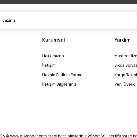
Kurumsal
Yardım
Hakkımızda
Müşteri Hizm
İletişim
Sıkça Sorul
Havale Bildirim Formu
Kargo Takibi
İletişim Bilgilerimiz
Yeni Üyelik
6 © www.guvenpar.com Kredi kartı bilgileriniz 256bit SSL sertifikası ile 