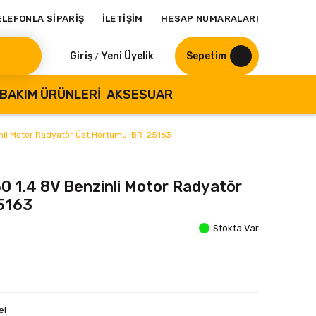
ELEFONLA SİPARİŞ
İLETİŞİM
HESAP NUMARALARI
Giriş
Yeni Üyelik
Sepetim
/
BAKIM ÜRÜNLERI
AKSESUAR
inli Motor Radyatör Üst Hortumu IBR-25163
0 1.4 8V Benzinli Motor Radyatör
5163
Stokta Var
e!