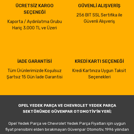
ÜCRETSİZ KARGO
GÜVENLİ ALIŞVERİŞ
SEÇENEĞİ
256 BIT SSL Sertifika ile
Güvenli Alışveriş
Kaporta / Aydınlatma Grubu
Hariç 3.000 TL ve Üzeri
İADE GARANTİSİ
KREDİ KARTI SEÇENEĞİ
Tüm Ürünlerimizde Koşulsuz
Kredi Kartınıza Uygun Taksit
Şartsız 15 Gün İade Garantisi
Seçenekleri
OPEL YEDEK PARÇA VE CHEVROLET YEDEK PARÇA
SEKTÖRÜNDE GÜVENPAR OTOMOTİV'İN YERİ;
Opel Yedek Parça ve Chevrolet Yedek Parça Fiyatları için uygun
fiyat prensibini elden bırakmayan Güvenpar Otomotiv, 1996 yılından