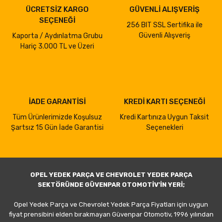
ÜCRETSİZ KARGO
GÜVENLİ ALIŞVERİŞ
SEÇENEĞİ
256 BIT SSL Sertifika ile
Güvenli Alışveriş
Kaporta / Aydınlatma Grubu
Hariç 3.000 TL ve Üzeri
İADE GARANTİSİ
KREDİ KARTI SEÇENEĞİ
Tüm Ürünlerimizde Koşulsuz
Kredi Kartınıza Uygun Taksit
Şartsız 15 Gün İade Garantisi
Seçenekleri
OPEL YEDEK PARÇA VE CHEVROLET YEDEK PARÇA
SEKTÖRÜNDE GÜVENPAR OTOMOTİV'İN YERİ;
Opel Yedek Parça ve Chevrolet Yedek Parça Fiyatları için uygun
fiyat prensibini elden bırakmayan Güvenpar Otomotiv, 1996 yılından