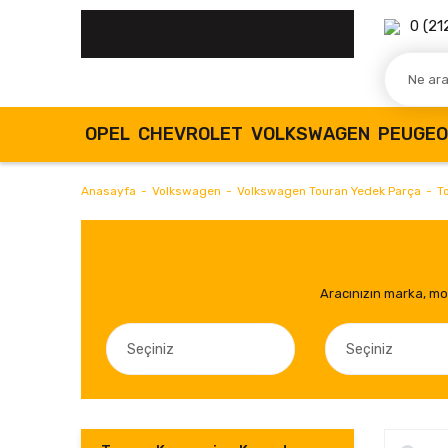
0 (21
OPEL
CHEVROLET
VOLKSWAGEN
PEUGE
Anasayfa
Volkswagen
Volkswagen Touran Yedek Parça
T
Aracınızın marka, mod