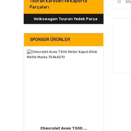
Touran Karoseri ve Kaporta
St
Parçaları
Volkswagen Touran Yedek Parça
SPONSOR ÜRÜNLER
Chevrolet Aveo T300 ...