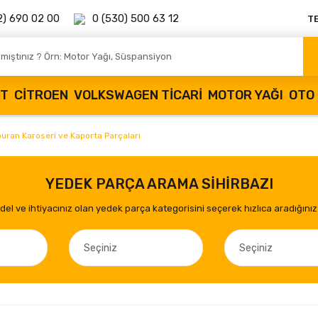
2) 690 02 00
0 (530) 500 63 12
T
OT
CITROEN
VOLKSWAGEN TICARI
MOTOR YAĞI
OTO 
ouran Karoseri ve Kaporta Parçaları
YEDEK PARÇA ARAMA SİHİRBAZI
el ve ihtiyacınız olan yedek parça kategorisini seçerek hızlıca aradığınız 