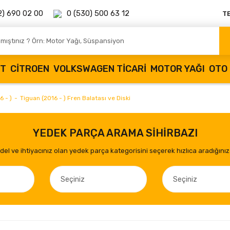
2) 690 02 00
0 (530) 500 63 12
T
OT
CITROEN
VOLKSWAGEN TICARI
MOTOR YAĞI
OTO 
 - )
Tiguan (2016 - ) Fren Balatası ve Diski
YEDEK PARÇA ARAMA SİHİRBAZI
el ve ihtiyacınız olan yedek parça kategorisini seçerek hızlıca aradığınız 