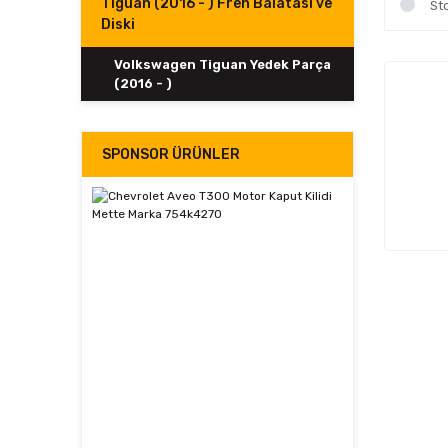
Tiguan (2016 - ) Fren Balatası ve
St
Diski
Volkswagen Tiguan Yedek Parça
(2016 - )
SPONSOR ÜRÜNLER