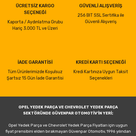
ÜCRETSİZ KARGO
GÜVENLİ ALIŞVERİŞ
SEÇENEĞİ
256 BIT SSL Sertifika ile
Güvenli Alışveriş
Kaporta / Aydınlatma Grubu
Hariç 3.000 TL ve Üzeri
İADE GARANTİSİ
KREDİ KARTI SEÇENEĞİ
Tüm Ürünlerimizde Koşulsuz
Kredi Kartınıza Uygun Taksit
Şartsız 15 Gün İade Garantisi
Seçenekleri
OPEL YEDEK PARÇA VE CHEVROLET YEDEK PARÇA
SEKTÖRÜNDE GÜVENPAR OTOMOTİV'İN YERİ;
Opel Yedek Parça ve Chevrolet Yedek Parça Fiyatları için uygun
fiyat prensibini elden bırakmayan Güvenpar Otomotiv, 1996 yılından