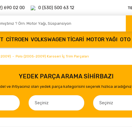
2) 690 02 00
0 (530) 500 63 12
T
OT
CITROEN
VOLKSWAGEN TICARI
MOTOR YAĞI
OTO 
-2009)
Polo (2005-2009) Karoseri İç Trim Parçaları
YEDEK PARÇA ARAMA SİHİRBAZI
el ve ihtiyacınız olan yedek parça kategorisini seçerek hızlıca aradığınız 