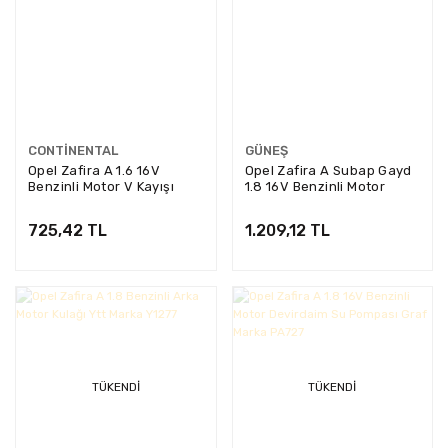
CONTINENTAL
GÜNEŞ
Opel Zafira A 1.6 16V
Opel Zafira A Subap Gayd
Benzinli Motor V Kayışı
1.8 16V Benzinli Motor
Continental Marka
Gayd Güneş Marka
725,42 TL
1.209,12 TL
TÜKENDI
TÜKENDI