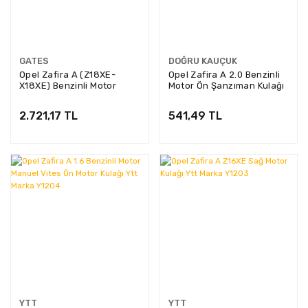
GATES
DOĞRU KAUÇUK
Opel Zafira A (Z18XE-
Opel Zafira A 2.0 Benzinli
X18XE) Benzinli Motor
Motor Ön Şanzıman Kulağı
Triger Seti Gates Marka
Dk Marka DKA-1070
2.721,17 TL
541,49 TL
YTT
YTT