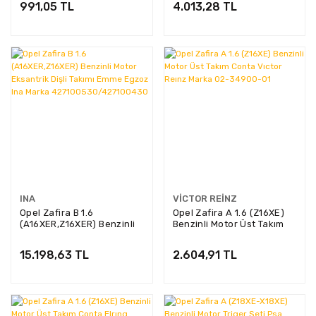
991,05 TL
4.013,28 TL
INA
VICTOR REINZ
Opel Zafira B 1.6
Opel Zafira A 1.6 (Z16XE)
(A16XER,Z16XER) Benzinli
Benzinli Motor Üst Takım
Motor Eksantrik Dişli
Conta Vıctor Reınz Marka
Takımı Emme Egzoz Ina
02-34900-01
15.198,63 TL
2.604,91 TL
Marka
427100530/427100430