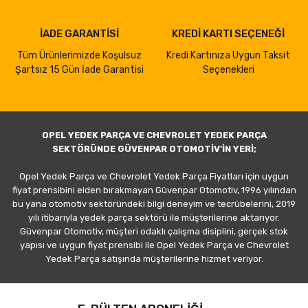
İADE GARANTİSİ
KREDİ KARTI SEÇENEĞİ
Tüm Ürünlerimizde Koşulsuz
Kredi Kartınıza Uygun Taksit
Şartsız 15 Gün İade Garantisi
Seçenekleri
OPEL YEDEK PARÇA VE CHEVROLET YEDEK PARÇA
SEKTÖRÜNDE GÜVENPAR OTOMOTİV'İN YERİ;
Opel Yedek Parça ve Chevrolet Yedek Parça Fiyatları için uygun
fiyat prensibini elden bırakmayan Güvenpar Otomotiv, 1996 yılından
bu yana otomotiv sektöründeki bilgi deneyim ve tecrübelerini, 2019
yılı itibarıyla yedek parça sektörü ile müşterilerine aktarıyor.
Güvenpar Otomotiv, müşteri odaklı çalışma disiplini, gerçek stok
yapısı ve uygun fiyat prensibi ile Opel Yedek Parça ve Chevrolet
Yedek Parça satışında müşterilerine hizmet veriyor.