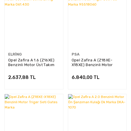
ELRING
PSA
Opel Zafira A 1.6 (Z16XE)
Opel Zafira A (Z18XE-
Benzinli Motor Üst Takım
X18XE) Benzinli Motor
Conta Elrıng Marka
Triger Seti Psa Marka
061.430
95518060
2.637,88 TL
6.840,00 TL