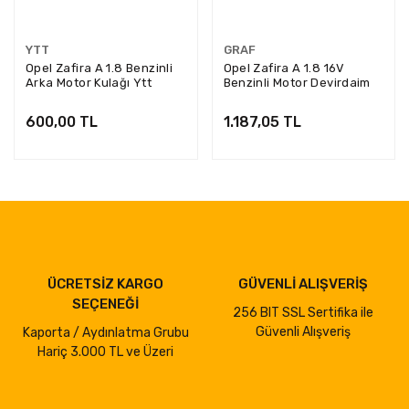
YTT
GRAF
Opel Zafira A 1.8 Benzinli
Opel Zafira A 1.8 16V
Arka Motor Kulağı Ytt
Benzinli Motor Devirdaim
Marka Y1277
Su Pompası Graf Marka
PA727
600,00 TL
1.187,05 TL
ÜCRETSİZ KARGO
GÜVENLİ ALIŞVERİŞ
SEÇENEĞİ
256 BIT SSL Sertifika ile
Güvenli Alışveriş
Kaporta / Aydınlatma Grubu
Hariç 3.000 TL ve Üzeri