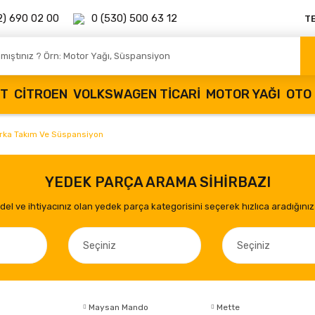
2) 690 02 00
0 (530) 500 63 12
T
OT
CITROEN
VOLKSWAGEN TICARI
MOTOR YAĞI
OTO 
Arka Takım Ve Süspansiyon
YEDEK PARÇA ARAMA SİHİRBAZI
el ve ihtiyacınız olan yedek parça kategorisini seçerek hızlıca aradığınız 
Maysan Mando
Mette