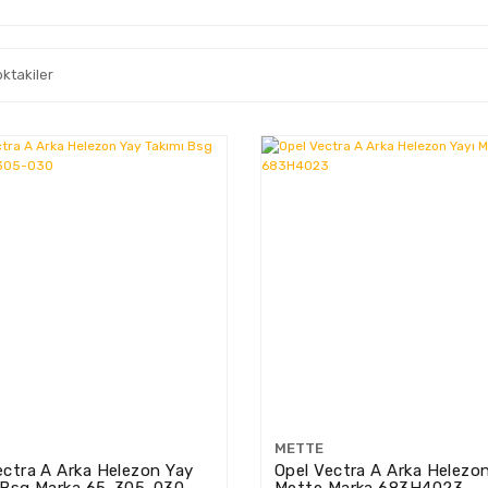
oktakiler
METTE
ectra A Arka Helezon Yay
Opel Vectra A Arka Helezon
 Bsg Marka 65-305-030
Mette Marka 683H4023