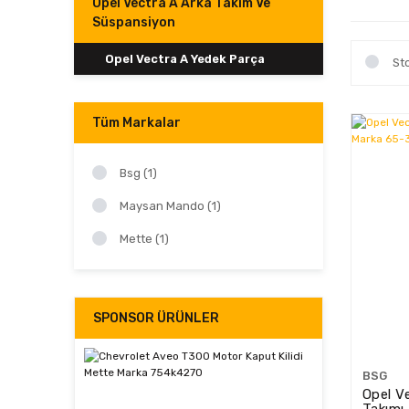
Opel Vectra A Arka Takım Ve
Süspansiyon
Opel Vectra A Yedek Parça
St
Tüm Markalar
Bsg (1)
Maysan Mando (1)
Mette (1)
SPONSOR ÜRÜNLER
BSG
Opel V
Takımı