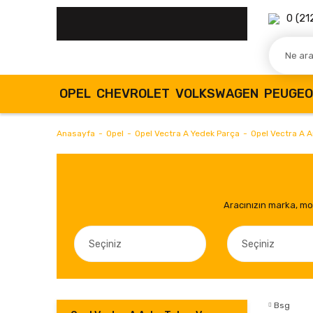
0 (21
OPEL
CHEVROLET
VOLKSWAGEN
PEUGE
Anasayfa
Opel
Opel Vectra A Yedek Parça
Opel Vectra A 
Aracınızın marka, mod
Bsg