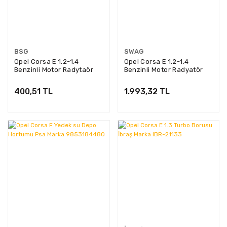
BSG
SWAG
Opel Corsa E 1.2-1.4
Opel Corsa E 1.2-1.4
Benzinli Motor Radytaör
Benzinli Motor Radyatör
Giriş Hortumu Bsg Marka
Yedek Su Deposu Swag
65-700-613
Marka 40947907
400,51 TL
1.993,32 TL