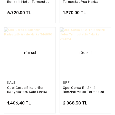
Benzinli Motor Termostat
Termostat Psa Marka
Psa Marka 25200454
55206391
6.720,00 TL
1.970,00 TL
TÜKENDI
TÜKENDI
KALE
NRF
Opel Corsa E Kalorifer
Opel Corsa E 1.2-1.4
Radyatatörü Kale Marka
Benzinli Motor Termostat
346850
Nrf Marka 725024
1.406,40 TL
2.088,38 TL