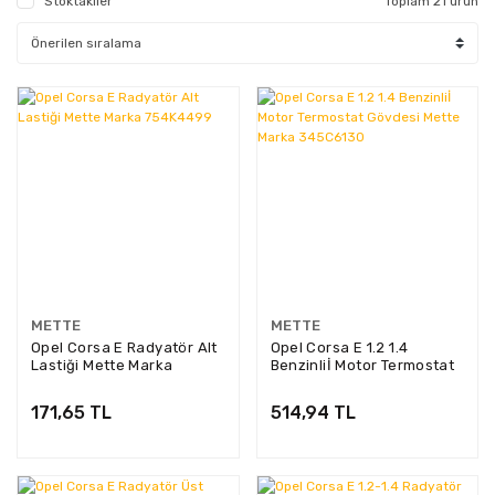
Stoktakiler
Toplam 21 ürün
METTE
METTE
Opel Corsa E Radyatör Alt
Opel Corsa E 1.2 1.4
Lastiği Mette Marka
Benzinliİ Motor Termostat
754K4499
Gövdesi Mette Marka
345C6130
171,65 TL
514,94 TL