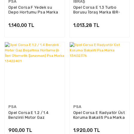
PSA
İBRAŞ
Opel Corsa F Yedek su
Opel Corsa E 1.3 Turbo
Depo Hortumu Psa Marka
Borusu İbraş Marka IBR-
9853184480
21133
1.140,00 TL
1.013,28 TL
PSA
PSA
Opel Corsa E 1.2 / 1.4
Opel Corsa E Radyatör Üst
Benzinli Motor Gaz
Koruma Bakaliti Psa Marka
Boşaltma Hortumu (6 İleri
13402376
Otomotik Şanzıman) Psa
900,00 TL
1.920,00 TL
Marka 13422401