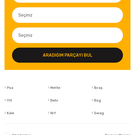
ARADIĞIM PARÇAYI BUL
Psa
Mette
İbraş
Ytt
Behr
Bsg
Kale
Nrf
Swag