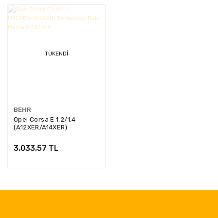
TÜKENDI
BEHR
Opel Corsa E 1.2/1.4
(A12XER/A14XER)
Termostat Behr Marka
TM37103
3.033,57 TL