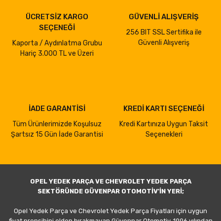
ÜCRETSİZ KARGO
GÜVENLİ ALIŞVERİŞ
SEÇENEĞİ
256 BIT SSL Sertifika ile
Güvenli Alışveriş
Kaporta / Aydınlatma Grubu
Hariç 3.000 TL ve Üzeri
İADE GARANTİSİ
KREDİ KARTI SEÇENEĞİ
Tüm Ürünlerimizde Koşulsuz
Kredi Kartınıza Uygun Taksit
Şartsız 15 Gün İade Garantisi
Seçenekleri
OPEL YEDEK PARÇA VE CHEVROLET YEDEK PARÇA
SEKTÖRÜNDE GÜVENPAR OTOMOTİV'İN YERİ;
Opel Yedek Parça ve Chevrolet Yedek Parça Fiyatları için uygun
fiyat prensibini elden bırakmayan Güvenpar Otomotiv, 1996 yılından