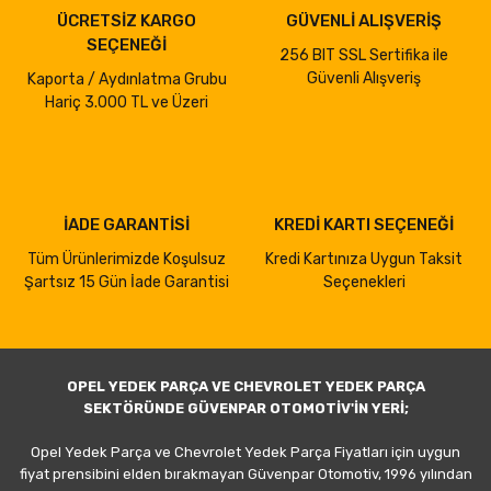
ÜCRETSİZ KARGO
GÜVENLİ ALIŞVERİŞ
SEÇENEĞİ
256 BIT SSL Sertifika ile
Güvenli Alışveriş
Kaporta / Aydınlatma Grubu
Hariç 3.000 TL ve Üzeri
İADE GARANTİSİ
KREDİ KARTI SEÇENEĞİ
Tüm Ürünlerimizde Koşulsuz
Kredi Kartınıza Uygun Taksit
Şartsız 15 Gün İade Garantisi
Seçenekleri
OPEL YEDEK PARÇA VE CHEVROLET YEDEK PARÇA
SEKTÖRÜNDE GÜVENPAR OTOMOTİV'İN YERİ;
Opel Yedek Parça ve Chevrolet Yedek Parça Fiyatları için uygun
fiyat prensibini elden bırakmayan Güvenpar Otomotiv, 1996 yılından