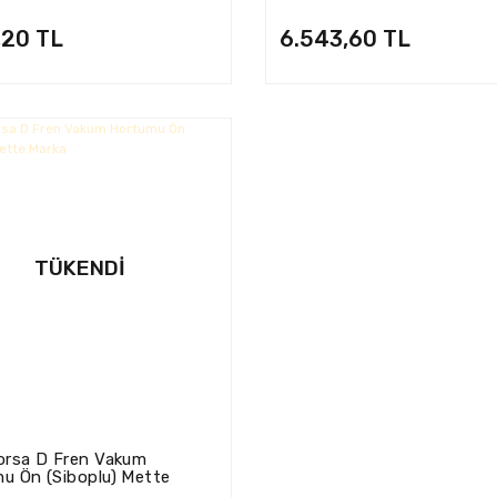
0
,20 TL
6.543,60 TL
TÜKENDI
orsa D Fren Vakum
u Ön (Siboplu) Mette