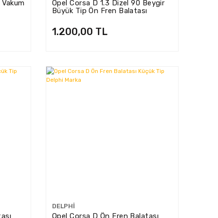
n Vakum
Opel Corsa D 1.3 Dizel 90 Beygir
Büyük Tip Ön Fren Balatası
Eurorepar Marka 1623054880
1.200,00 TL
DELPHI
tası
Opel Corsa D Ön Fren Balatası