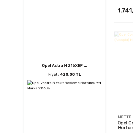
LP199
1.741
Opel Astra H Z16XEP ...
Fiyat :
420,00 TL
METTE
Opel C
Hortum
Marka