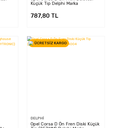
Küçük Tip Delphi Marka
787,80 TL
ÜCRETSİZ KARGO
DELPHI
Opel Corsa D Ön Fren Diski Küçük