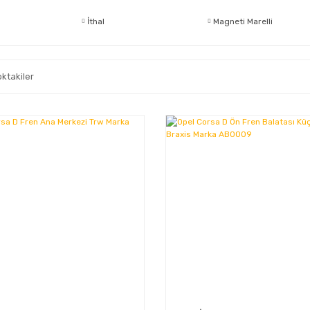
İthal
Magneti Marelli
oktakiler