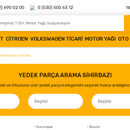
2) 690 02 00
0 (530) 500 63 12
T
OT
CITROEN
VOLKSWAGEN TICARI
MOTOR YAĞI
OTO 
n Balatası ve Diski
YEDEK PARÇA ARAMA SİHİRBAZI
el ve ihtiyacınız olan yedek parça kategorisini seçerek hızlıca aradığınız 
Eurorepar
Bosch