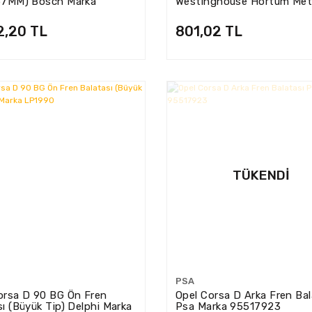
57MM) Bosch Marka
Westinghouse Hortum Met
79223
Marka (OTOMATİK/EASYTR
2,20 TL
801,02 TL
TÜKENDI
PSA
orsa D 90 BG Ön Fren
Opel Corsa D Arka Fren Bal
sı (Büyük Tip) Delphi Marka
Psa Marka 95517923