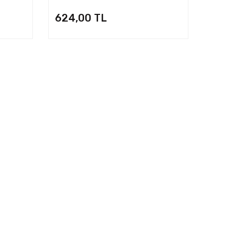
323700004600
624,00 TL