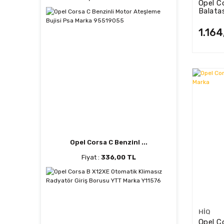
Opel Co
Balata
LS1981
1.164
Opel Corsa C Benzinl ...
Fiyat :
336,00 TL
HIQ
Opel C