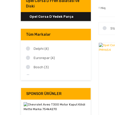
Opel Corsa D Fren Balatası ve
Diski
Hiq
Opel Corsa D Yedek Parça
St
Tüm Markalar
Delphi (4)
Eurorepar (4)
Bosch (3)
Mette (2)
Braxis (1)
SPONSOR ÜRÜNLER
Hiq (1)
İthal (1)
Magneti Marelli (1)