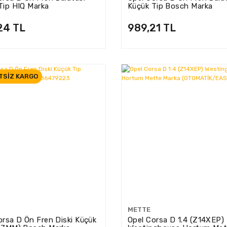
Tip HIQ Marka
Küçük Tip Bosch Marka
24 TL
989,21 TL
TSİZ KARGO
METTE
orsa D Ön Fren Diski Küçük
Opel Corsa D 1.4 (Z14XEP)