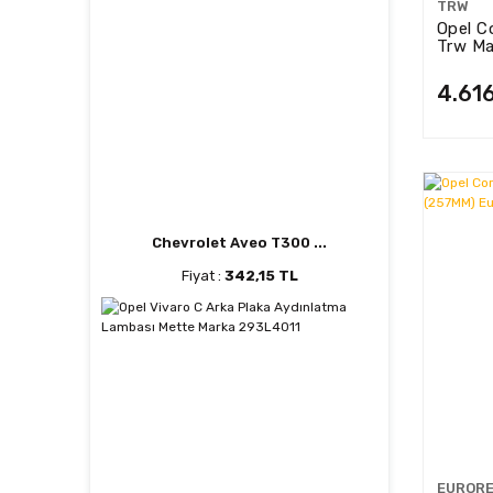
TRW
Opel C
Psa (1)
Trw M
Trw (1)
4.61
Chevrolet Aveo T300 ...
Fiyat :
342,15 TL
EUROR