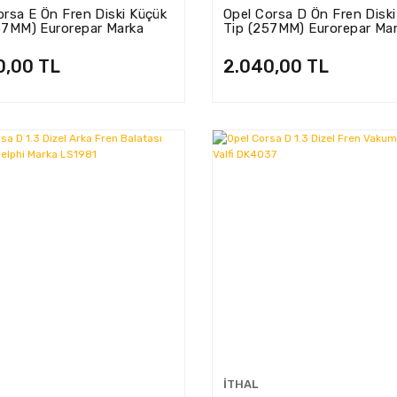
orsa E Ön Fren Diski Küçük
Opel Corsa D Ön Fren Disk
57MM) Eurorepar Marka
Tip (257MM) Eurorepar Ma
34380
1686334380
0,00 TL
2.040,00 TL
İTHAL