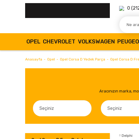
0 (21
OPEL
CHEVROLET
VOLKSWAGEN
PEUGE
Anasayfa
Opel
Opel Corsa D Yedek Parça
Opel Corsa D Fre
Aracınızın marka, mod
Delphi