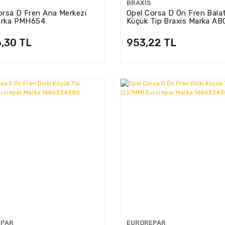
BRAXIS
orsa D Fren Ana Merkezi
Opel Corsa D Ön Fren Bala
arka PMH654
Küçük Tip Braxis Marka A
6,30 TL
953,22 TL
EPAR
EUROREPAR