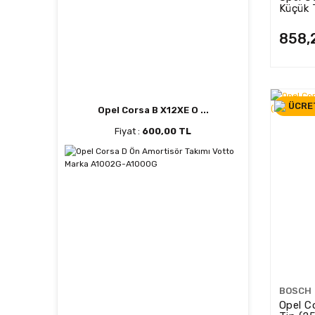
Küçük 
858,
ÜCRE
Opel Corsa B X12XE O ...
Fiyat :
600,00 TL
BOSCH
Opel C