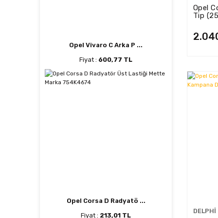
Opel C
Tip (2
16863
2.04
Opel Vivaro C Arka P ...
Fiyat :
600,77 TL
Opel Corsa D Radyatö ...
DELPHI
Fiyat :
213,01 TL