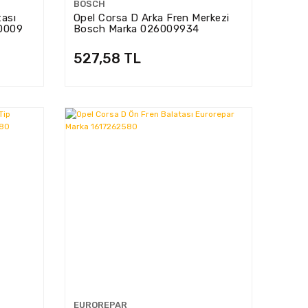
BOSCH
tası
Opel Corsa D Arka Fren Merkezi
B0009
Bosch Marka 026009934
527,58 TL
EUROREPAR