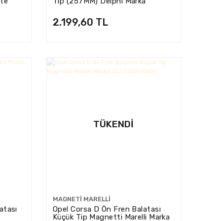
te
Tip (257MM) Delphi Marka
ONIC)
BG4004
2.199,60 TL
TÜKENDI
MAGNETI MARELLI
atası
Opel Corsa D Ön Fren Balatası
Küçük Tip Magnetti Marelli Marka