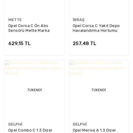
METTE
İBRAŞ
Opel Corsa C Ön Abs
Opel Corsa C Yakıt Depo
Sensörü Mette Marka
Havalandırma Hortumu
651D5068
Yerli Üretim İbraş Marka
629,15 TL
257,48 TL
TÜKENDI
TÜKENDI
DELPHI
DELPHI
Opel Combo C 1.3 Dizel
Opel Meriva A 1.3 Dizel