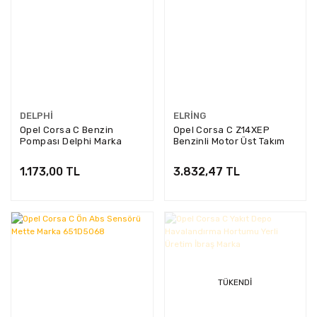
DELPHI
ELRING
Opel Corsa C Benzin
Opel Corsa C Z14XEP
Pompası Delphi Marka
Benzinli Motor Üst Takım
FE0451
Conta Elring Marka ELR-
378.110
1.173,00 TL
3.832,47 TL
TÜKENDI