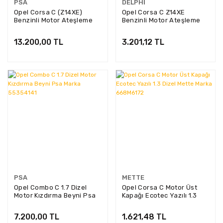
PSA
DELPHI
Opel Corsa C (Z14XE)
Opel Corsa C Z14XE
Benzinli Motor Ateşleme
Benzinli Motor Ateşleme
Bobini Psa Marka
Bobini Delphi Marka
19005212
13.200,00 TL
3.201,12 TL
PSA
METTE
Opel Combo C 1.7 Dizel
Opel Corsa C Motor Üst
Motor Kızdırma Beyni Psa
Kapağı Ecotec Yazılı 1.3
Marka 55354141
Dizel Mette Marka
668M6172
7.200,00 TL
1.621,48 TL