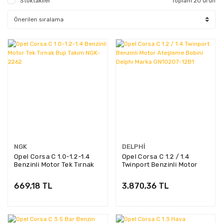
Stoktakiler
Toplam 20 ürün
NGK
DELPHI
Opel Corsa C 1.0-1.2-1.4
Opel Corsa C 1.2 / 1.4
Benzinli Motor Tek Tırnak
Twinport Benzinli Motor
Buji Takım NGK-2262
Ateşleme Bobini Delphı
Marka GN10207-12B1
669,18 TL
3.870,36 TL