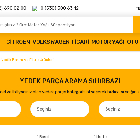
2) 690 02 00
0 (530) 500 63 12
T
OT
CITROEN
VOLKSWAGEN TICARI
MOTOR YAĞI
OTO 
iyodik Bakım ve Filtre Ürünleri
YEDEK PARÇA ARAMA SİHİRBAZI
el ve ihtiyacınız olan yedek parça kategorisini seçerek hızlıca aradığınız 
Bosch
Mette