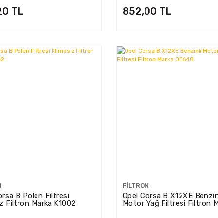
20 TL
852,00 TL
N
FILTRON
rsa B Polen Filtresi
Opel Corsa B X12XE Benzin
ız Filtron Marka K1002
Motor Yağ Filtresi Filtron 
OE648