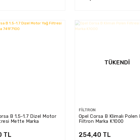
TÜKENDI
FILTRON
rsa B 1.5-1.7 Dizel Motor
Opel Corsa B Klimalı Polen F
ltresi Mette Marka
Filtron Marka K1000
100
0 TL
254,40 TL