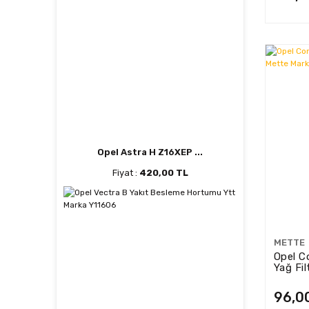
Opel Astra H Z16XEP ...
Fiyat :
420,00 TL
METTE
Opel Co
Yağ Fi
741F7
96,0