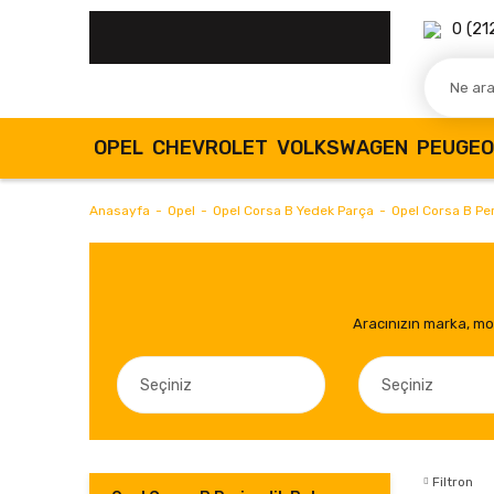
0 (21
OPEL
CHEVROLET
VOLKSWAGEN
PEUGE
Anasayfa
Opel
Opel Corsa B Yedek Parça
Opel Corsa B Per
Aracınızın marka, mod
Filtron