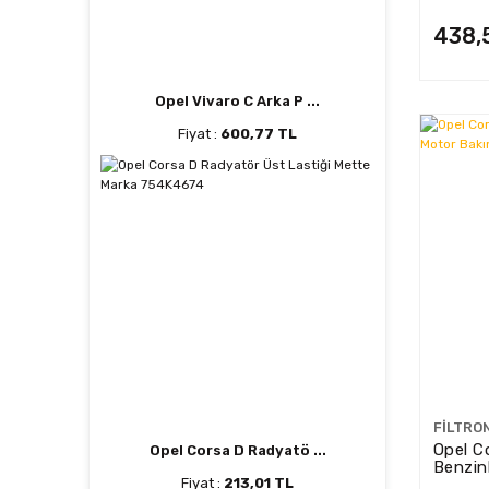
438,
Opel Vivaro C Arka P ...
Fiyat :
600,77 TL
FILTRO
Opel Co
Opel Corsa D Radyatö ...
Benzinl
Filtro
Fiyat :
213,01 TL