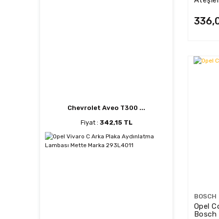
95519
336,
Chevrolet Aveo T300 ...
Fiyat :
342,15 TL
BOSCH
Opel Co
Bosch 