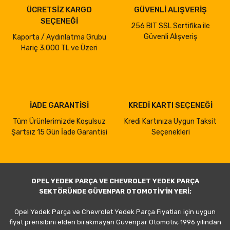
ÜCRETSİZ KARGO
GÜVENLİ ALIŞVERİŞ
SEÇENEĞİ
256 BIT SSL Sertifika ile
Güvenli Alışveriş
Kaporta / Aydınlatma Grubu
Hariç 3.000 TL ve Üzeri
İADE GARANTİSİ
KREDİ KARTI SEÇENEĞİ
Tüm Ürünlerimizde Koşulsuz
Kredi Kartınıza Uygun Taksit
Şartsız 15 Gün İade Garantisi
Seçenekleri
OPEL YEDEK PARÇA VE CHEVROLET YEDEK PARÇA
SEKTÖRÜNDE GÜVENPAR OTOMOTİV'İN YERİ;
Opel Yedek Parça ve Chevrolet Yedek Parça Fiyatları için uygun
fiyat prensibini elden bırakmayan Güvenpar Otomotiv, 1996 yılından