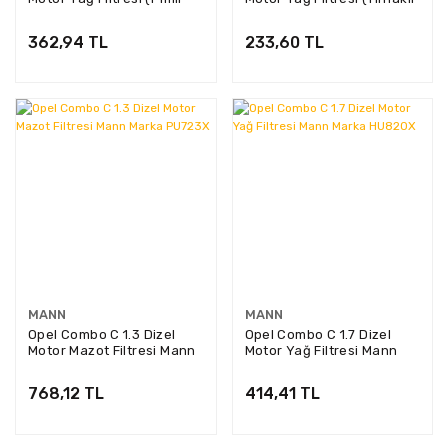
Tip) HU712/7X
Tip) HU713/1X
362,94 TL
233,60 TL
MANN
MANN
Opel Combo C 1.3 Dizel
Opel Combo C 1.7 Dizel
Motor Mazot Filtresi Mann
Motor Yağ Filtresi Mann
Marka PU723X
Marka HU820X
768,12 TL
414,41 TL