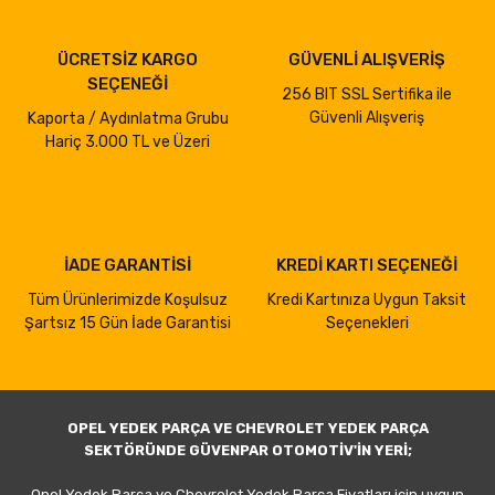
ÜCRETSİZ KARGO
GÜVENLİ ALIŞVERİŞ
SEÇENEĞİ
256 BIT SSL Sertifika ile
Güvenli Alışveriş
Kaporta / Aydınlatma Grubu
Hariç 3.000 TL ve Üzeri
İADE GARANTİSİ
KREDİ KARTI SEÇENEĞİ
Tüm Ürünlerimizde Koşulsuz
Kredi Kartınıza Uygun Taksit
Şartsız 15 Gün İade Garantisi
Seçenekleri
OPEL YEDEK PARÇA VE CHEVROLET YEDEK PARÇA
SEKTÖRÜNDE GÜVENPAR OTOMOTİV'İN YERİ;
Opel Yedek Parça ve Chevrolet Yedek Parça Fiyatları için uygun