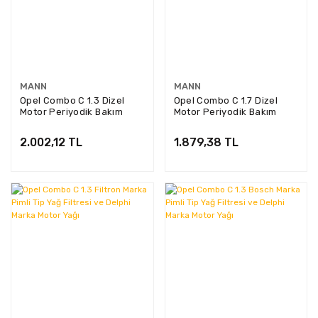
MANN
MANN
Opel Combo C 1.3 Dizel
Opel Combo C 1.7 Dizel
Motor Periyodik Bakım
Motor Periyodik Bakım
Filtre Seti Mann Marka
Filtre Seti Mann Marka
(Tırnaklı Yağ Filtreli) MAN-
MAN-018
2.002,12 TL
1.879,38 TL
019