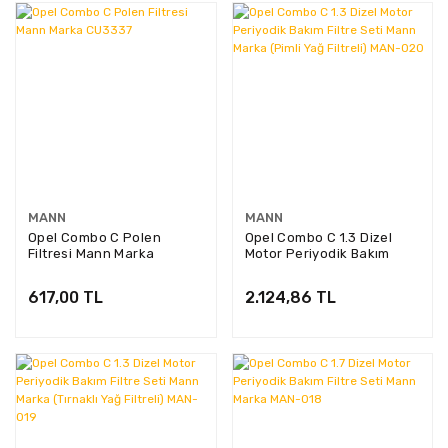
MANN
MANN
Opel Combo C Polen
Opel Combo C 1.3 Dizel
Filtresi Mann Marka
Motor Periyodik Bakım
CU3337
Filtre Seti Mann Marka
(Pimli Yağ Filtreli) MAN-
617,00 TL
2.124,86 TL
020