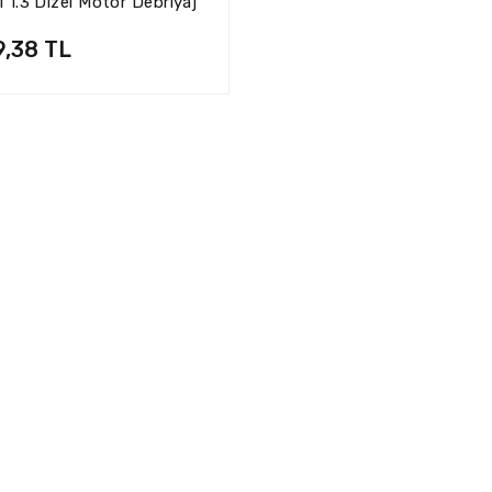
 1.3 Dizel Motor Debriyaj
abit Volantlı) Luk Marka
9,38 TL