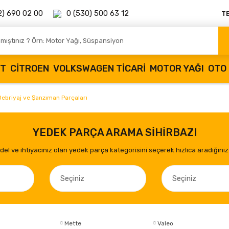
2) 690 02 00
0 (530) 500 63 12
T
OT
CITROEN
VOLKSWAGEN TICARI
MOTOR YAĞI
OTO 
ebriyaj ve Şanzıman Parçaları
YEDEK PARÇA ARAMA SİHİRBAZI
el ve ihtiyacınız olan yedek parça kategorisini seçerek hızlıca aradığınız 
Mette
Valeo