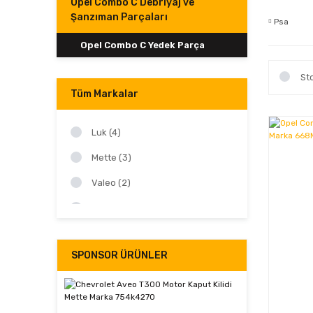
Opel Combo C Debriyaj ve
Şanzıman Parçaları
Psa
Opel Combo C Yedek Parça
St
Tüm Markalar
Luk (4)
Mette (3)
Valeo (2)
Fte (1)
Magneti Marelli (1)
SPONSOR ÜRÜNLER
Psa (1)
Sachs (1)