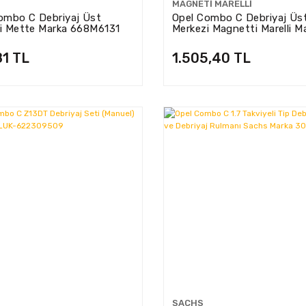
MAGNETI MARELLI
ombo C Debriyaj Üst
Opel Combo C Debriyaj Üs
i Mette Marka 668M6131
Merkezi Magnetti Marelli M
359004800120
81 TL
1.505,40 TL
SACHS