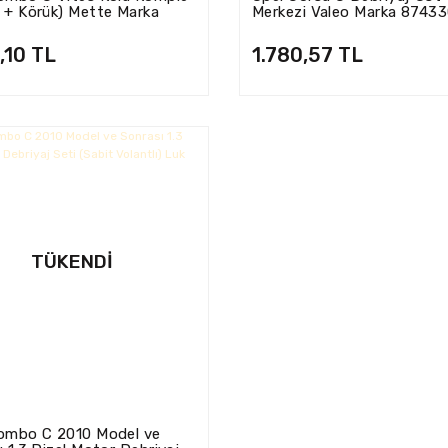
 + Körük) Mette Marka
Merkezi Valeo Marka 8743
54K5840
,10 TL
1.780,57 TL
TÜKENDI
ombo C 2010 Model ve