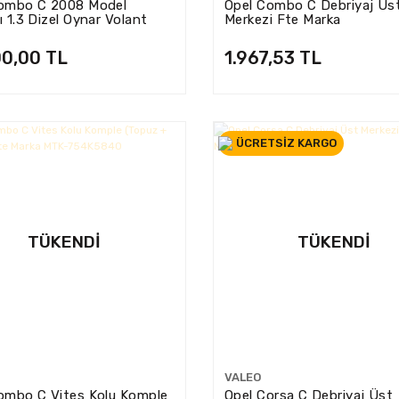
ombo C 2008 Model
Opel Combo C Debriyaj Üs
 1.3 Dizel Oynar Volant
Merkezi Fte Marka
rka 55568171
00,00 TL
1.967,53 TL
ÜCRETSİZ KARGO
TÜKENDI
TÜKENDI
VALEO
ombo C Vites Kolu Komple
Opel Corsa C Debriyaj Üst