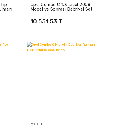
 Tip
Opel Combo C 1.3 Dizel 2008
Rulmanı
Model ve Sonrası Debriyaj Seti
LUK Marka (622314609)
10.551,53 TL
METTE