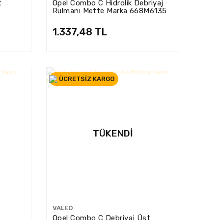
t
Opel Combo C Hidrolik Debriyaj
Rulmanı Mette Marka 668M6135
1.337,48 TL
ÜCRETSİZ KARGO
TÜKENDI
VALEO
Opel Combo C Debriyaj Üst