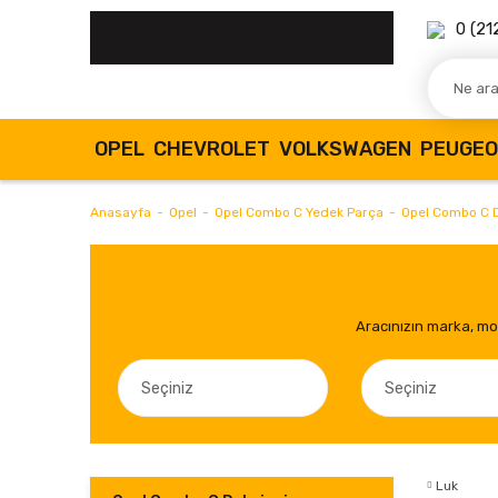
0 (21
OPEL
CHEVROLET
VOLKSWAGEN
PEUGE
Anasayfa
Opel
Opel Combo C Yedek Parça
Opel Combo C D
Aracınızın marka, mod
Luk