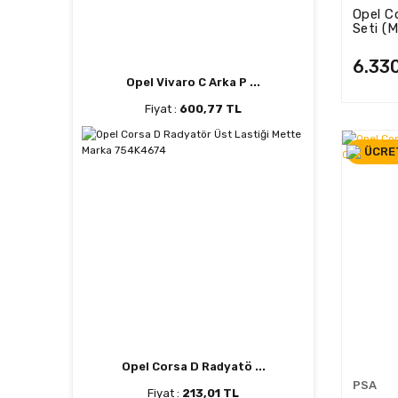
Opel C
Seti (
62230
6.33
Opel Vivaro C Arka P ...
Fiyat :
600,77 TL
ÜCRE
Opel Corsa D Radyatö ...
PSA
Fiyat :
213,01 TL