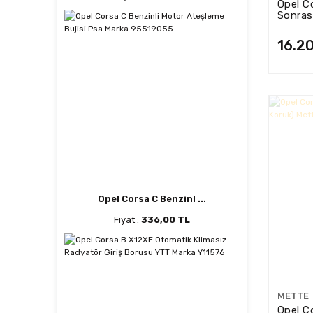
Opel C
Sonrası
Psa Ma
16.2
Opel Corsa C Benzinl ...
Fiyat :
336,00 TL
METTE
Opel C