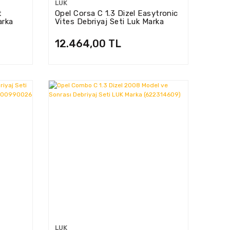
LUK
t
Opel Corsa C 1.3 Dizel Easytronic
arka
Vites Debriyaj Seti Luk Marka
622310009
12.464,00 TL
LUK