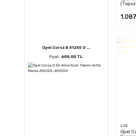
(Topuz
MTK-7
1.087
Opel Corsa B X12XE O ...
Fiyat :
600,00 TL
LUK
Opel C