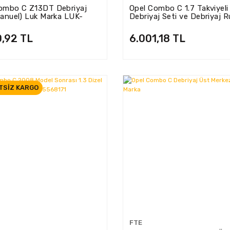
ombo C Z13DT Debriyaj
Opel Combo C 1.7 Takviyeli
Manuel) Luk Marka LUK-
Debriyaj Seti ve Debriyaj 
9509
Sachs Marka 3000990026
0,92 TL
6.001,18 TL
TSİZ KARGO
FTE