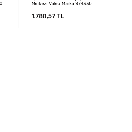
30
Merkezi Valeo Marka 874330
1.780,57 TL