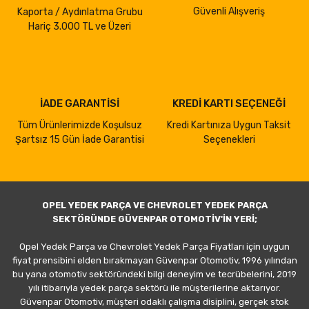
Güvenli Alışveriş
Kaporta / Aydınlatma Grubu
Hariç 3.000 TL ve Üzeri
İADE GARANTİSİ
KREDİ KARTI SEÇENEĞİ
Tüm Ürünlerimizde Koşulsuz
Kredi Kartınıza Uygun Taksit
Şartsız 15 Gün İade Garantisi
Seçenekleri
OPEL YEDEK PARÇA VE CHEVROLET YEDEK PARÇA
SEKTÖRÜNDE GÜVENPAR OTOMOTİV'İN YERİ;
Opel Yedek Parça ve Chevrolet Yedek Parça Fiyatları için uygun
fiyat prensibini elden bırakmayan Güvenpar Otomotiv, 1996 yılından
bu yana otomotiv sektöründeki bilgi deneyim ve tecrübelerini, 2019
yılı itibarıyla yedek parça sektörü ile müşterilerine aktarıyor.
Güvenpar Otomotiv, müşteri odaklı çalışma disiplini, gerçek stok