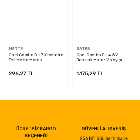
METTE
GATES
Opel Combo B 1.7 Kilometre
Opel Combo B 1.4 8V
Teli Mette Marka
Benzinli Motor V Kayışı
835N5046
Gates Marka
296,27 TL
1.175,29 TL
ÜCRETSİZ KARGO
GÜVENLİ ALIŞVERİŞ
SEÇENEĞİ
256 BIT SSL Sertifika ile