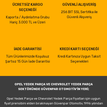
ÜCRETSİZ KARGO
GÜVENLİ ALIŞVERİŞ
SEÇENEĞİ
256 BIT SSL Sertifika ile
Güvenli Alışveriş
Kaporta / Aydınlatma Grubu
Hariç 3.000 TL ve Üzeri
İADE GARANTİSİ
KREDİ KARTI SEÇENEĞİ
Tüm Ürünlerimizde Koşulsuz
Kredi Kartınıza Uygun Taksit
Şartsız 15 Gün İade Garantisi
Seçenekleri
OPEL YEDEK PARÇA VE CHEVROLET YEDEK PARÇA
SEKTÖRÜNDE GÜVENPAR OTOMOTİV'İN YERİ;
Opel Yedek Parça ve Chevrolet Yedek Parça Fiyatları için uygun
fiyat prensibini elden bırakmayan Güvenpar Otomotiv, 1996 yılından