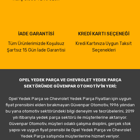
İADE GARANTİSİ
KREDİ KARTI SEÇENEĞİ
Tüm Ürünlerimizde Koşulsuz
Kredi Kartınıza Uygun Taksit
Şartsız 15 Gün İade Garantisi
Seçenekleri
OPEL YEDEK PARÇA VE CHEVROLET YEDEK PARÇA
SEKTÖRÜNDE GÜVENPAR OTOMOTİV'İN YERİ;
Opel Yedek Parça ve Chevrolet Yedek Parça Fiyatları için uygun
fiyat prensibini elden bırakmayan Güvenpar Otomotiv, 1996 yılından
bu yana otomotiv sektöründeki bilgi deneyim ve tecrübelerini, 2019
yılı itibarıyla yedek parça sektörü ile müşterilerine aktarıyor.
Güvenpar Otomotiv, müşteri odaklı çalışma disiplini, gerçek stok
yapısı ve uygun fiyat prensibi ile Opel Yedek Parça ve Chevrolet
Yedek Parça satışında müşterilerine hizmet veriyor.