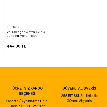
FILTRON
Volkswagen Jetta 1.2-1.4
Benzinli Motor Hava
Filtresi Filtron Marka
AP062/1
444,00 TL
ÜCRETSİZ KARGO
GÜVENLİ ALIŞVERİŞ
SEÇENEĞİ
256 BIT SSL Sertifika ile
Güvenli Alışveriş
Kaporta / Aydınlatma Grubu
Hariç 3.000 TL ve Üzeri