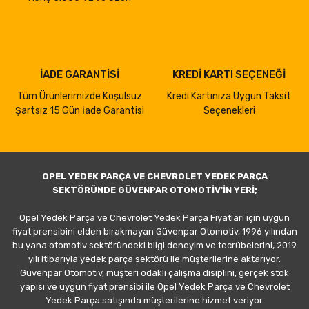
İADE GARANTİSİ
KREDİ KARTI SEÇENEĞİ
Tüm Ürünlerimizde Koşulsuz
Kredi Kartınıza Uygun Taksit
Şartsız 15 Gün İade Garantisi
Seçenekleri
OPEL YEDEK PARÇA VE CHEVROLET YEDEK PARÇA
SEKTÖRÜNDE GÜVENPAR OTOMOTİV'İN YERİ;
Opel Yedek Parça ve Chevrolet Yedek Parça Fiyatları için uygun
fiyat prensibini elden bırakmayan Güvenpar Otomotiv, 1996 yılından
bu yana otomotiv sektöründeki bilgi deneyim ve tecrübelerini, 2019
yılı itibarıyla yedek parça sektörü ile müşterilerine aktarıyor.
Güvenpar Otomotiv, müşteri odaklı çalışma disiplini, gerçek stok
yapısı ve uygun fiyat prensibi ile Opel Yedek Parça ve Chevrolet
Yedek Parça satışında müşterilerine hizmet veriyor.