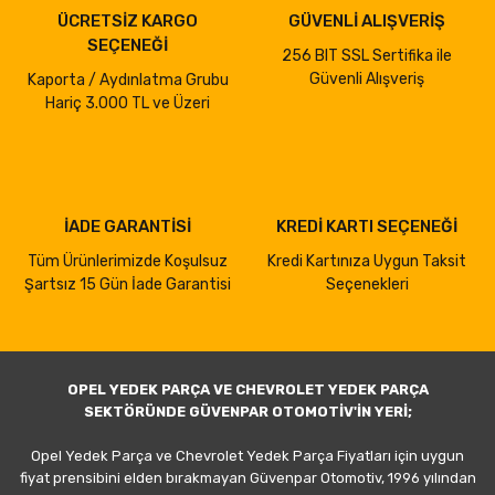
ÜCRETSİZ KARGO
GÜVENLİ ALIŞVERİŞ
SEÇENEĞİ
256 BIT SSL Sertifika ile
Güvenli Alışveriş
Kaporta / Aydınlatma Grubu
Hariç 3.000 TL ve Üzeri
İADE GARANTİSİ
KREDİ KARTI SEÇENEĞİ
Tüm Ürünlerimizde Koşulsuz
Kredi Kartınıza Uygun Taksit
Şartsız 15 Gün İade Garantisi
Seçenekleri
OPEL YEDEK PARÇA VE CHEVROLET YEDEK PARÇA
SEKTÖRÜNDE GÜVENPAR OTOMOTİV'İN YERİ;
Opel Yedek Parça ve Chevrolet Yedek Parça Fiyatları için uygun
fiyat prensibini elden bırakmayan Güvenpar Otomotiv, 1996 yılından