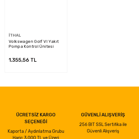
İTHAL
Volkswagen Golf VI Yakıt
Pompa Kontrol Ünitesi
(Kablolu) İthal Marka
1K0906093F
1.355,56 TL
ÜCRETSİZ KARGO
GÜVENLİ ALIŞVERİŞ
SEÇENEĞİ
256 BIT SSL Sertifika ile
Güvenli Alışveriş
Kaporta / Aydınlatma Grubu
Hariç 3.000 TL ve Üzeri