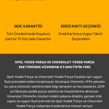
İADE GARANTİSİ
KREDİ KARTI SEÇENEĞİ
Tüm Ürünlerimizde Koşulsuz
Kredi Kartınıza Uygun Taksit
Şartsız 15 Gün İade Garantisi
Seçenekleri
OPEL YEDEK PARÇA VE CHEVROLET YEDEK PARÇA
SEKTÖRÜNDE GÜVENPAR OTOMOTİV'İN YERİ;
Opel Yedek Parça ve Chevrolet Yedek Parça Fiyatları için uygun
fiyat prensibini elden bırakmayan Güvenpar Otomotiv, 1996 yılından
bu yana otomotiv sektöründeki bilgi deneyim ve tecrübelerini, 2019
yılı itibarıyla yedek parça sektörü ile müşterilerine aktarıyor.
Güvenpar Otomotiv, müşteri odaklı çalışma disiplini, gerçek stok
yapısı ve uygun fiyat prensibi ile Opel Yedek Parça ve Chevrolet
Yedek Parça satışında müşterilerine hizmet veriyor.