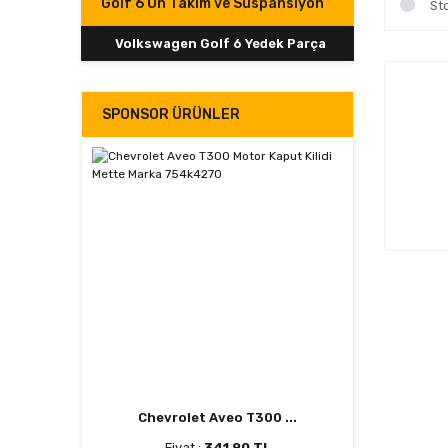
Golf 6 Ön Takım ve Süspansiyon
St
Volkswagen Golf 6 Yedek Parça
SPONSOR ÜRÜNLER
Chevrolet Aveo T300 ...
Fiyat :
341,90 TL