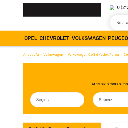
0 (21
OPEL
CHEVROLET
VOLKSWAGEN
PEUGE
Anasayfa
Volkswagen
Volkswagen Golf 6 Yedek Parça
Go
Aracınızın marka, mod