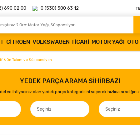
2) 690 02 00
0 (530) 500 63 12
T
OT
CITROEN
VOLKSWAGEN TICARI
MOTOR YAĞI
OTO 
lf 6 Ön Takım ve Süspansiyon
YEDEK PARÇA ARAMA SİHİRBAZI
el ve ihtiyacınız olan yedek parça kategorisini seçerek hızlıca aradığınız 