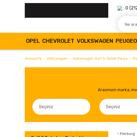
0 (21
OPEL
CHEVROLET
VOLKSWAGEN
PEUGE
Anasayfa
Volkswagen
Volkswagen Golf 5 Yedek Parça
Go
Aracınızın marka, mod
Pierburg