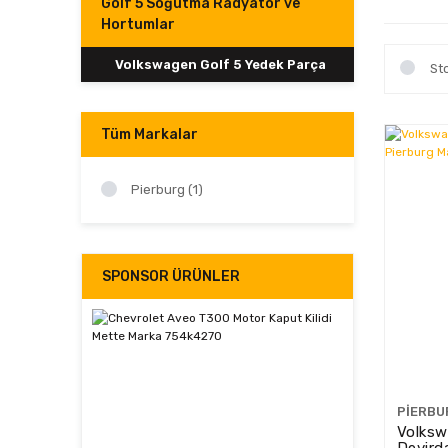
Golf 5 Soğutma Radyatör ve
Hortumlar
Volkswagen Golf 5 Yedek Parça
St
Tüm Markalar
Pierburg (1)
SPONSOR ÜRÜNLER
PIERBU
Volksw
Devird