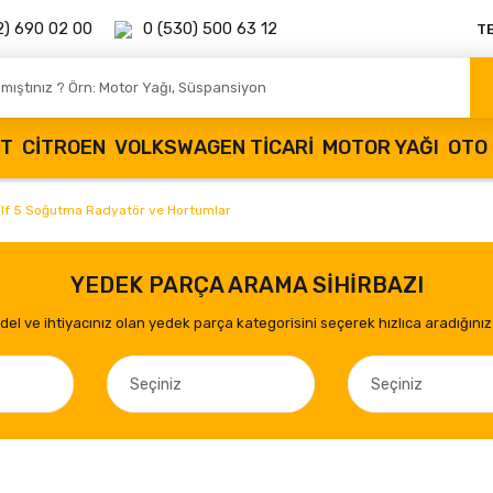
2) 690 02 00
0 (530) 500 63 12
T
OT
CITROEN
VOLKSWAGEN TICARI
MOTOR YAĞI
OTO 
lf 5 Soğutma Radyatör ve Hortumlar
YEDEK PARÇA ARAMA SİHİRBAZI
el ve ihtiyacınız olan yedek parça kategorisini seçerek hızlıca aradığınız 