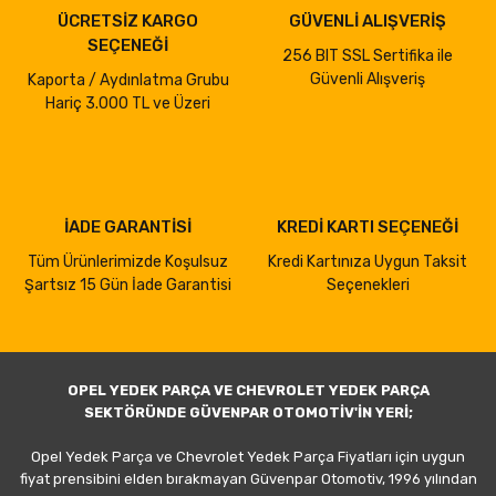
ÜCRETSİZ KARGO
GÜVENLİ ALIŞVERİŞ
SEÇENEĞİ
256 BIT SSL Sertifika ile
Güvenli Alışveriş
Kaporta / Aydınlatma Grubu
Hariç 3.000 TL ve Üzeri
İADE GARANTİSİ
KREDİ KARTI SEÇENEĞİ
Tüm Ürünlerimizde Koşulsuz
Kredi Kartınıza Uygun Taksit
Şartsız 15 Gün İade Garantisi
Seçenekleri
OPEL YEDEK PARÇA VE CHEVROLET YEDEK PARÇA
SEKTÖRÜNDE GÜVENPAR OTOMOTİV'İN YERİ;
Opel Yedek Parça ve Chevrolet Yedek Parça Fiyatları için uygun
fiyat prensibini elden bırakmayan Güvenpar Otomotiv, 1996 yılından