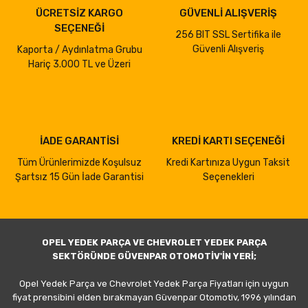
ÜCRETSİZ KARGO
GÜVENLİ ALIŞVERİŞ
SEÇENEĞİ
256 BIT SSL Sertifika ile
Güvenli Alışveriş
Kaporta / Aydınlatma Grubu
Hariç 3.000 TL ve Üzeri
İADE GARANTİSİ
KREDİ KARTI SEÇENEĞİ
Tüm Ürünlerimizde Koşulsuz
Kredi Kartınıza Uygun Taksit
Şartsız 15 Gün İade Garantisi
Seçenekleri
OPEL YEDEK PARÇA VE CHEVROLET YEDEK PARÇA
SEKTÖRÜNDE GÜVENPAR OTOMOTİV'İN YERİ;
Opel Yedek Parça ve Chevrolet Yedek Parça Fiyatları için uygun
fiyat prensibini elden bırakmayan Güvenpar Otomotiv, 1996 yılından