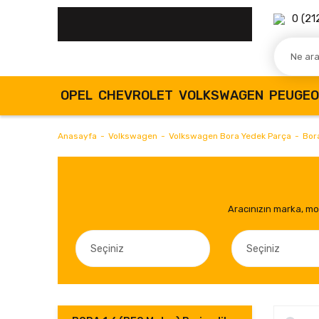
0 (21
OPEL
CHEVROLET
VOLKSWAGEN
PEUGE
Anasayfa
Volkswagen
Volkswagen Bora Yedek Parça
Bora
Aracınızın marka, mod