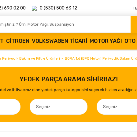
2) 690 02 00
0 (530) 500 63 12
T
OT
CITROEN
VOLKSWAGEN TICARI
MOTOR YAĞI
OTO 
 Periyodik Bakım ve Filtre Ürünleri
BORA 1.6 (BFQ Motor) Periyodik Bakım Ürü
YEDEK PARÇA ARAMA SİHİRBAZI
el ve ihtiyacınız olan yedek parça kategorisini seçerek hızlıca aradığınız 