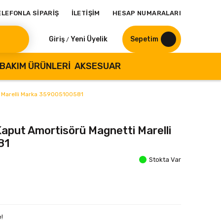
ELEFONLA SİPARİŞ
İLETİŞİM
HESAP NUMARALARI
Giriş
Yeni Üyelik
Sepetim
/
BAKIM ÜRÜNLERI
AKSESUAR
i Marelli Marka 359005100581
aput Amortisörü Magnetti Marelli
81
Stokta Var
!