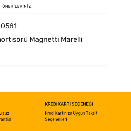
ÖNERILERINIZ
00581
ortisörü Magnetti Marelli
ımıza iletebilirsiniz.
KREDİ KARTI SEÇENEĞİ
ulsuz
Kredi Kartınıza Uygun Taksit
antisi
Seçenekleri