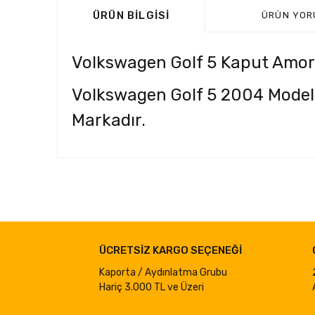
ÜRÜN BILGISI
ÜRÜN YOR
Volkswagen Golf 5 Kaput Amor
Volkswagen Golf 5 2004 Model 
Markadır.
Bu ürünün fiyat bilgisi, resim, ürün açıklamalarında ve d
Görüş ve önerileriniz için teşekkür ederiz.
Ürün resmi kalitesiz, bozuk veya görüntülenemiyor.
ÜCRETSİZ KARGO SEÇENEĞİ
Ürün açıklamasında eksik bilgiler bulunuyor.
Ürün bilgilerinde hatalar bulunuyor.
Kaporta / Aydınlatma Grubu
Hariç 3.000 TL ve Üzeri
Ürün fiyatı diğer sitelerden daha pahalı.
Bu ürüne benzer farklı alternatifler olmalı.