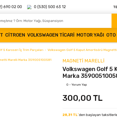
2) 690 02 00
0 (530) 500 63 12
T
OT
CITROEN
VOLKSWAGEN TICARI
MOTOR YAĞI
OTO 
lf 5 Karoseri İç Trim Parçaları
Volkswagen Golf 5 Kaput Amortisörü Magnett
MAGNETI MARELLI
Volkswagen Golf 5 K
Marka 3590051005
0 - Yorum Yap
300,00 TL
28,31 TL`
den başlayan taksitlerle