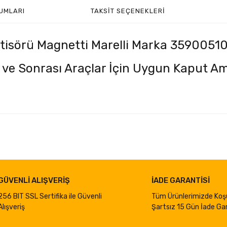
UMLARI
TAKSIT SEÇENEKLERI
tisörü Magnetti Marelli Marka 3590051
ve Sonrası Araçlar İçin Uygun Kaput Am
iğer konularda yetersiz gördüğünüz noktaları öneri formunu kullanarak taraf
Bu ürüne ilk yorumu siz yapın!
Yorum Yaz
GÜVENLİ ALIŞVERİŞ
İADE GARANTİSİ
256 BIT SSL Sertifika ile Güvenli
Tüm Ürünlerimizde Koş
Alışveriş
Şartsız 15 Gün İade Gar