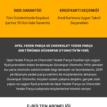
İADE GARANTİSİ
KREDİ KARTI SEÇENEĞİ
Tüm Ürünlerimizde Koşulsuz
Kredi Kartınıza Uygun Taksit
Şartsız 15 Gün İade Garantisi
Seçenekleri
OPEL YEDEK PARÇA VE CHEVROLET YEDEK PARÇA
SEKTÖRÜNDE GÜVENPAR OTOMOTİV'İN YERİ;
Opel Yedek Parça ve Chevrolet Yedek Parça Fiyatları için uygun
fiyat prensibini elden bırakmayan Güvenpar Otomotiv, 1996 yılından
bu yana otomotiv sektöründeki bilgi deneyim ve tecrübelerini, 2019
yılı itibarıyla yedek parça sektörü ile müşterilerine aktarıyor.
Güvenpar Otomotiv, müşteri odaklı çalışma disiplini, gerçek stok
yapısı ve uygun fiyat prensibi ile Opel Yedek Parça ve Chevrolet
Yedek Parça satışında müşterilerine hizmet veriyor.
E-BÜLTEN ABONELİĞİ