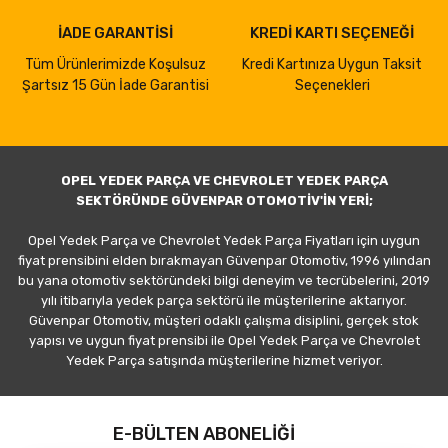
İADE GARANTİSİ
KREDİ KARTI SEÇENEĞİ
Tüm Ürünlerimizde Koşulsuz
Kredi Kartınıza Uygun Taksit
Şartsız 15 Gün İade Garantisi
Seçenekleri
OPEL YEDEK PARÇA VE CHEVROLET YEDEK PARÇA
SEKTÖRÜNDE GÜVENPAR OTOMOTİV'İN YERİ;
Opel Yedek Parça ve Chevrolet Yedek Parça Fiyatları için uygun
fiyat prensibini elden bırakmayan Güvenpar Otomotiv, 1996 yılından
bu yana otomotiv sektöründeki bilgi deneyim ve tecrübelerini, 2019
yılı itibarıyla yedek parça sektörü ile müşterilerine aktarıyor.
Güvenpar Otomotiv, müşteri odaklı çalışma disiplini, gerçek stok
yapısı ve uygun fiyat prensibi ile Opel Yedek Parça ve Chevrolet
Yedek Parça satışında müşterilerine hizmet veriyor.
E-BÜLTEN ABONELİĞİ