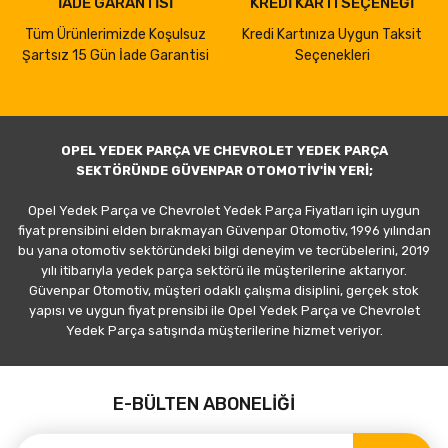
İADE GARANTİSİ
KREDİ KARTI SEÇENEĞİ
Tüm Ürünlerimizde Koşulsuz
Kredi Kartınıza Uygun Taksit
Şartsız 15 Gün İade Garantisi
Seçenekleri
OPEL YEDEK PARÇA VE CHEVROLET YEDEK PARÇA
SEKTÖRÜNDE GÜVENPAR OTOMOTİV'İN YERİ;
Opel Yedek Parça ve Chevrolet Yedek Parça Fiyatları için uygun
fiyat prensibini elden bırakmayan Güvenpar Otomotiv, 1996 yılından
bu yana otomotiv sektöründeki bilgi deneyim ve tecrübelerini, 2019
yılı itibarıyla yedek parça sektörü ile müşterilerine aktarıyor.
Güvenpar Otomotiv, müşteri odaklı çalışma disiplini, gerçek stok
yapısı ve uygun fiyat prensibi ile Opel Yedek Parça ve Chevrolet
Yedek Parça satışında müşterilerine hizmet veriyor.
E-BÜLTEN ABONELİĞİ