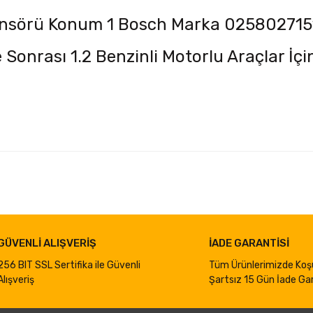
Sensörü Konum 1 Bosch Marka 025802715
 Sonrası 1.2 Benzinli Motorlu Araçlar İ
iğer konularda yetersiz gördüğünüz noktaları öneri formunu kullanarak taraf
Bu ürüne ilk yorumu siz yapın!
Yorum Yaz
GÜVENLİ ALIŞVERİŞ
İADE GARANTİSİ
256 BIT SSL Sertifika ile Güvenli
Tüm Ürünlerimizde Koş
Alışveriş
Şartsız 15 Gün İade Gar