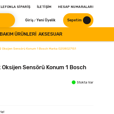
ELEFONLA SİPARİŞ
İLETİŞİM
HESAP NUMARALARI
Giriş
Yeni Üyelik
Sepetim
/
BAKIM ÜRÜNLERI
AKSESUAR
.2 Oksijen Sensörü Konum 1 Bosch Marka 0258027151
2 Oksijen Sensörü Konum 1 Bosch
Stokta Var
le!