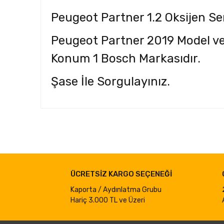
Peugeot Partner 1.2 Oksijen 
Peugeot
Partner
2019 Model ve
Konum 1 Bosch Markasıdır.
Şase İle Sorgulayınız.
Bu ürünün fiyat bilgisi, resim, ürün açıklamalarında ve d
Görüş ve önerileriniz için teşekkür ederiz.
Ürün resmi kalitesiz, bozuk veya görüntülenemiyor.
ÜCRETSİZ KARGO SEÇENEĞİ
Ürün açıklamasında eksik bilgiler bulunuyor.
Ürün bilgilerinde hatalar bulunuyor.
Kaporta / Aydınlatma Grubu
Hariç 3.000 TL ve Üzeri
Ürün fiyatı diğer sitelerden daha pahalı.
Bu ürüne benzer farklı alternatifler olmalı.