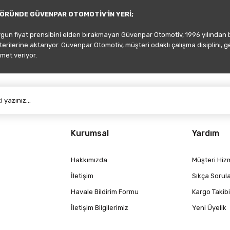
ÖRÜNDE GÜVENPAR OTOMOTİV'İN YERİ;
ygun fiyat prensibini elden bırakmayan Güvenpar Otomotiv, 1996 yılından
şterilerine aktarıyor. Güvenpar Otomotiv, müşteri odaklı çalışma disiplini, 
met veriyor.
Gönder
Kurumsal
Yardım
Hakkımızda
Müşteri Hizm
İletişim
Sıkça Sorul
Havale Bildirim Formu
Kargo Takibi
İletişim Bilgilerimiz
Yeni Üyelik