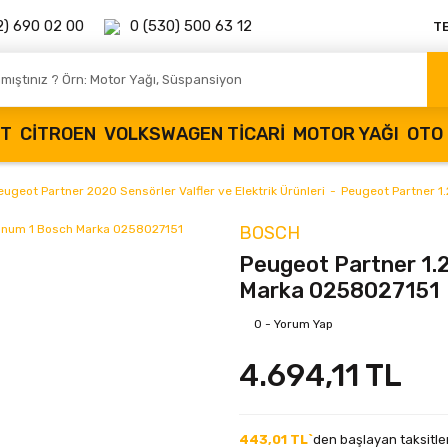
2) 690 02 00
0 (530) 500 63 12
T
OT
CITROEN
VOLKSWAGEN TICARI
MOTOR YAĞI
OTO 
eugeot Partner 2020 Sensörler Valfler ve Elektrik Ürünleri
Peugeot Partner 1
BOSCH
Peugeot Partner 1.
Marka 0258027151
0 - Yorum Yap
4.694,11 TL
443,01 TL`
den başlayan taksitler