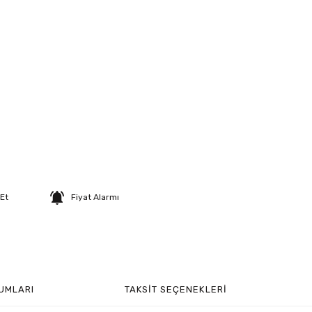
 Et
Fiyat Alarmı
UMLARI
TAKSIT SEÇENEKLERI