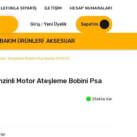
ELEFONLA SİPARİŞ
İLETİŞİM
HESAP NUMARALARI
Giriş
Yeni Üyelik
Sepetim
/
BAKIM ÜRÜNLERI
AKSESUAR
Motor Ateşleme Bobini Psa Marka 5970.91
zinli Motor Ateşleme Bobini Psa
Stokta Var
le!