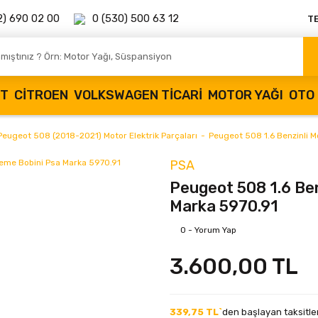
2) 690 02 00
0 (530) 500 63 12
T
OT
CITROEN
VOLKSWAGEN TICARI
MOTOR YAĞI
OTO 
Peugeot 508 (2018-2021) Motor Elektrik Parçaları
Peugeot 508 1.6 Benzinli 
PSA
Peugeot 508 1.6 Ben
Marka 5970.91
0 - Yorum Yap
3.600,00 TL
339,75 TL`
den başlayan taksitler