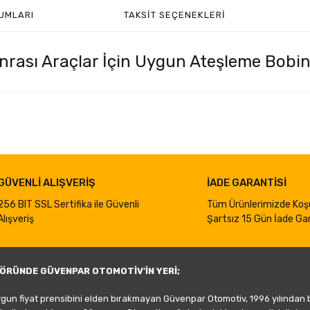
UMLARI
TAKSIT SEÇENEKLERI
rası Araçlar İçin Uygun Ateşleme Bobin
iğer konularda yetersiz gördüğünüz noktaları öneri formunu kullanarak taraf
Bu ürüne ilk yorumu siz yapın!
Yorum Yaz
GÜVENLİ ALIŞVERİŞ
İADE GARANTİSİ
256 BIT SSL Sertifika ile Güvenli
Tüm Ürünlerimizde Koş
Alışveriş
Şartsız 15 Gün İade Gar
ÖRÜNDE GÜVENPAR OTOMOTİV'İN YERİ;
ygun fiyat prensibini elden bırakmayan Güvenpar Otomotiv, 1996 yılından