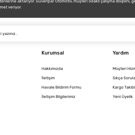
şterilerine aktarıyor. Güvenpar Otomotiv, müşteri odaklı çalışma disiplini, 
met veriyor.
Gönder
Kurumsal
Yardım
Hakkımızda
Müşteri Hizm
İletişim
Sıkça Sorul
Havale Bildirim Formu
Kargo Takibi
İletişim Bilgilerimiz
Yeni Üyelik