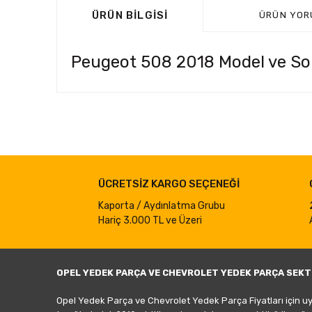
ÜRÜN BILGISI
ÜRÜN YOR
Peugeot 508 2018 Model ve Son
Bu ürünün fiyat bilgisi, resim, ürün açıklamalarında ve d
Görüş ve önerileriniz için teşekkür ederiz.
Ürün resmi kalitesiz, bozuk veya görüntülenemiyor.
ÜCRETSİZ KARGO SEÇENEĞİ
Ürün açıklamasında eksik bilgiler bulunuyor.
Ürün bilgilerinde hatalar bulunuyor.
Kaporta / Aydınlatma Grubu
Hariç 3.000 TL ve Üzeri
Ürün fiyatı diğer sitelerden daha pahalı.
Bu ürüne benzer farklı alternatifler olmalı.
OPEL YEDEK PARÇA VE CHEVROLET YEDEK PARÇA SEKT
Opel Yedek Parça ve Chevrolet Yedek Parça Fiyatları için u