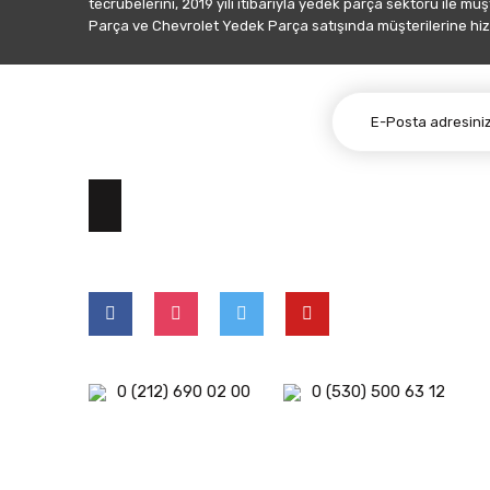
tecrübelerini, 2019 yılı itibarıyla yedek parça sektörü ile mü
Parça ve Chevrolet Yedek Parça satışında müşterilerine hiz
E-BÜLTEN ABONELİĞİ
0 (212) 690 02 00
0 (530) 500 63 12