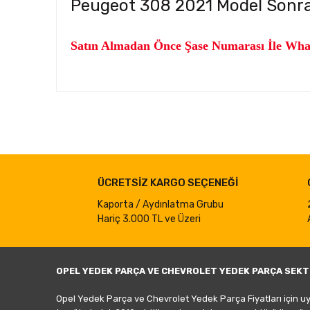
Peugeot 308 2021 Model Sonras
Satın Almadan Önce Şase Numarası İle What
Bu ürünün fiyat bilgisi, resim, ürün açıklamalarında ve d
Görüş ve önerileriniz için teşekkür ederiz.
Ürün resmi kalitesiz, bozuk veya görüntülenemiyor.
ÜCRETSİZ KARGO SEÇENEĞİ
Ürün açıklamasında eksik bilgiler bulunuyor.
Ürün bilgilerinde hatalar bulunuyor.
Kaporta / Aydınlatma Grubu
Hariç 3.000 TL ve Üzeri
Ürün fiyatı diğer sitelerden daha pahalı.
Bu ürüne benzer farklı alternatifler olmalı.
OPEL YEDEK PARÇA VE CHEVROLET YEDEK PARÇA SEKT
Opel Yedek Parça ve Chevrolet Yedek Parça Fiyatları için u