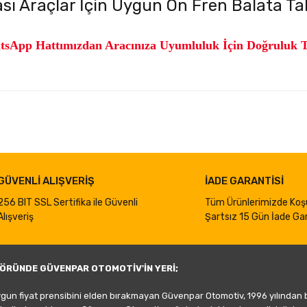
ı Araçlar İçin Uygun Ön Fren Balata Tak
sApp Hattımızdan Aracınıza Uyumluluk İçin Doğruluk Tes
iğer konularda yetersiz gördüğünüz noktaları öneri formunu kullanarak taraf
Bu ürüne ilk yorumu siz yapın!
Yorum Yaz
GÜVENLİ ALIŞVERİŞ
İADE GARANTİSİ
256 BIT SSL Sertifika ile Güvenli
Tüm Ürünlerimizde Koş
Alışveriş
Şartsız 15 Gün İade Gar
ÖRÜNDE GÜVENPAR OTOMOTİV'İN YERİ;
ygun fiyat prensibini elden bırakmayan Güvenpar Otomotiv, 1996 yılından