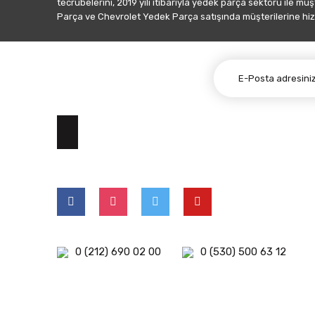
tecrübelerini, 2019 yılı itibarıyla yedek parça sektörü ile mü
Parça ve Chevrolet Yedek Parça satışında müşterilerine hiz
E-BÜLTEN ABONELİĞİ
0 (212) 690 02 00
0 (530) 500 63 12