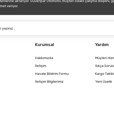
şterilerine aktarıyor. Güvenpar Otomotiv, müşteri odaklı çalışma disiplini, 
met veriyor.
Gönder
Kurumsal
Yardım
Hakkımızda
Müşteri Hizm
İletişim
Sıkça Sorul
Havale Bildirim Formu
Kargo Takibi
İletişim Bilgilerimiz
Yeni Üyelik