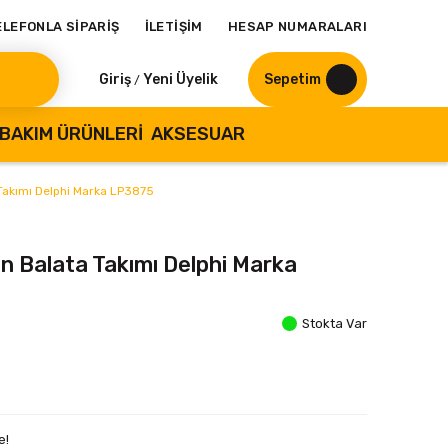
ELEFONLA SİPARİŞ
İLETİŞİM
HESAP NUMARALARI
Giriş
Yeni Üyelik
Sepetim
/
BAKIM ÜRÜNLERI
AKSESUAR
Takımı Delphi Marka LP3875
 Balata Takımı Delphi Marka
Stokta Var
e!