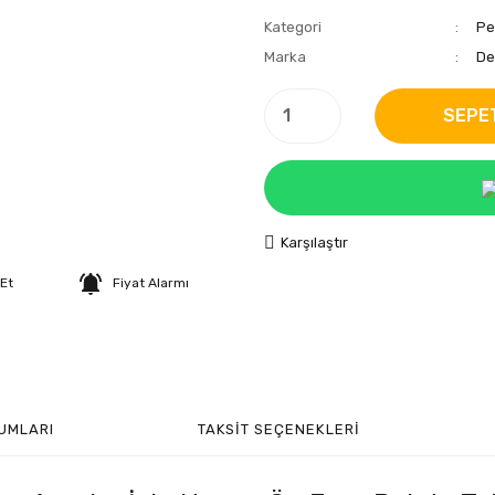
Kategori
Pe
Marka
De
SEPE
Karşılaştır
 Et
Fiyat Alarmı
UMLARI
TAKSIT SEÇENEKLERI