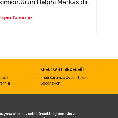
ımıdır.Ürün Delphi Markasıdır.
piti Yaptırınız.
ımıza iletebilirsiniz.
KREDİ KARTI SEÇENEĞİ
ulsuz
Kredi Kartınıza Uygun Taksit
antisi
Seçenekleri
 bu yana otomotiv sektöründeki bilgi deneyim ve