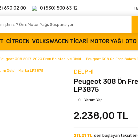
2) 690 02 00
0 (530) 500 63 12
T
OT
CITROEN
VOLKSWAGEN TICARI
MOTOR YAĞI
OTO 
Peugeot 308 2017-2020 Fren Balatası ve Diski
Peugeot 308 Ön Fren Balata 
DELPHI
Peugeot 308 Ön Fren
LP3875
0 - Yorum Yap
2.238,00 TL
211,21 TL`
den başlayan taksitlerl