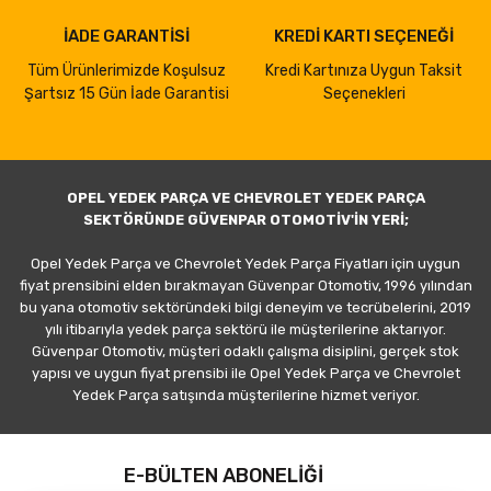
İADE GARANTİSİ
KREDİ KARTI SEÇENEĞİ
Tüm Ürünlerimizde Koşulsuz
Kredi Kartınıza Uygun Taksit
Şartsız 15 Gün İade Garantisi
Seçenekleri
OPEL YEDEK PARÇA VE CHEVROLET YEDEK PARÇA
SEKTÖRÜNDE GÜVENPAR OTOMOTİV'İN YERİ;
Opel Yedek Parça ve Chevrolet Yedek Parça Fiyatları için uygun
fiyat prensibini elden bırakmayan Güvenpar Otomotiv, 1996 yılından
bu yana otomotiv sektöründeki bilgi deneyim ve tecrübelerini, 2019
yılı itibarıyla yedek parça sektörü ile müşterilerine aktarıyor.
Güvenpar Otomotiv, müşteri odaklı çalışma disiplini, gerçek stok
yapısı ve uygun fiyat prensibi ile Opel Yedek Parça ve Chevrolet
Yedek Parça satışında müşterilerine hizmet veriyor.
E-BÜLTEN ABONELİĞİ