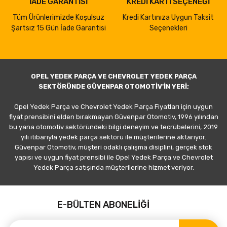
İADE GARANTİSİ
KREDİ KARTI SEÇENEĞİ
Tüm Ürünlerimizde Koşulsuz
Kredi Kartınıza Uygun Taksit
Şartsız 15 Gün İade Garantisi
Seçenekleri
OPEL YEDEK PARÇA VE CHEVROLET YEDEK PARÇA
SEKTÖRÜNDE GÜVENPAR OTOMOTİV'İN YERİ;
Opel Yedek Parça ve Chevrolet Yedek Parça Fiyatları için uygun
fiyat prensibini elden bırakmayan Güvenpar Otomotiv, 1996 yılından
bu yana otomotiv sektöründeki bilgi deneyim ve tecrübelerini, 2019
yılı itibarıyla yedek parça sektörü ile müşterilerine aktarıyor.
Güvenpar Otomotiv, müşteri odaklı çalışma disiplini, gerçek stok
yapısı ve uygun fiyat prensibi ile Opel Yedek Parça ve Chevrolet
Yedek Parça satışında müşterilerine hizmet veriyor.
E-BÜLTEN ABONELİĞİ