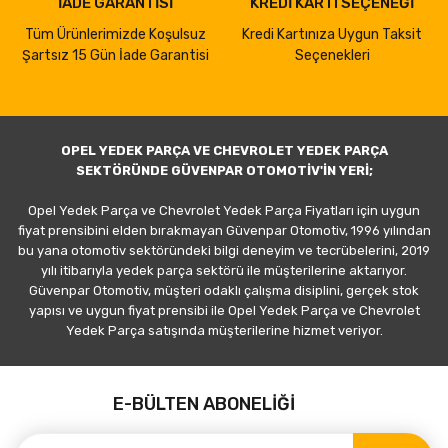
İADE GARANTİSİ
KREDİ KARTI SEÇENEĞİ
Tüm Ürünlerimizde Koşulsuz
Kredi Kartınıza Uygun Taksit
Şartsız 15 Gün İade Garantisi
Seçenekleri
OPEL YEDEK PARÇA VE CHEVROLET YEDEK PARÇA
SEKTÖRÜNDE GÜVENPAR OTOMOTİV'İN YERİ;
Opel Yedek Parça ve Chevrolet Yedek Parça Fiyatları için uygun
fiyat prensibini elden bırakmayan Güvenpar Otomotiv, 1996 yılından
bu yana otomotiv sektöründeki bilgi deneyim ve tecrübelerini, 2019
yılı itibarıyla yedek parça sektörü ile müşterilerine aktarıyor.
Güvenpar Otomotiv, müşteri odaklı çalışma disiplini, gerçek stok
yapısı ve uygun fiyat prensibi ile Opel Yedek Parça ve Chevrolet
Yedek Parça satışında müşterilerine hizmet veriyor.
E-BÜLTEN ABONELİĞİ